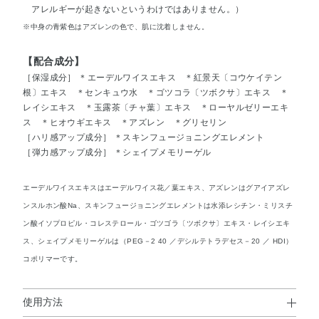
アレルギーが起きないというわけではありません。）
※中身の青紫色はアズレンの色で、肌に沈着しません。
【配合成分】
［保湿成分］ ＊エーデルワイスエキス ＊紅景天〔コウケイテン
根〕エキス ＊センキュウ水 ＊ゴツコラ〔ツボクサ〕エキス ＊
レイシエキス ＊玉露茶〔チャ葉〕エキス ＊ローヤルゼリーエキ
ス ＊ヒオウギエキス ＊アズレン ＊グリセリン
［ハリ感アップ成分］ ＊スキンフュージョニングエレメント
［弾力感アップ成分］ ＊シェイプメモリーゲル
エーデルワイスエキスはエーデルワイス花／葉エキス、アズレンはグアイアズレ
ンスルホン酸Na、スキンフュージョニングエレメントは水添レシチン・ミリスチ
ン酸イソプロピル・コレステロール・ゴツゴラ〔ツボクサ〕エキス・レイシエキ
ス、シェイプメモリーゲルは（PEG－2 40 ／デシルテトラデセス－20 ／ HDI）
コポリマーです。
使用方法