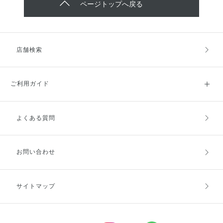
ページトップへ戻る
店舗検索
ご利用ガイド
よくある質問
ご利用ガイドトップ
ご注文方法
お支払方法
送料・配送
お問い合わせ
キャンセル・返品・交換
ポイント・クーポン
サイトマップ
定期お届け便
商品レビュー