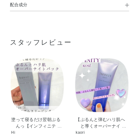
配合成分
使用方法
水・グリセリン・エタノール・ジメチコン・BG・PPG－9
●おやすみ前のお手入れの最後にお使いください。
ジグリセリル・ポリグリセリン－3・エーデルワイス花／
※クリームやアイクリームをお使いの場合は、そのあとに本品をお
使いください。
葉エキス・グアイアズレンスルホン酸Na・コウケイテン根
※冷蔵庫で冷やしてお使いいただくこともできます。
スタッフレビュー
エキス・センキュウ水・チャ葉エキス・ツボクサエキス・
●手のひらにパール粒2個くらいの量をとり、顔全体にむらなくのば
トコフェロール・ヒオウギエキス・レイシエキス・ローヤ
し、そのままおやすみください。
ルゼリーエキス・酢酸トコフェロール・BHT・EDTA－
2Na・PEG－11メチルエーテルジメチコン・PEG－9ジメ
チコン・（PEG－240／デシルテトラデセス－20／HDI）
コポリマー・カルボマー・クエン酸・コレステロール・ス
クワラン・ヒドロキシプロピルメチルセルロース・ミリス
チン酸イソプロピル・メントール・ラウリン酸K・水酸化
Na・水添レシチン・フェノキシエタノール・香料
塗って寝るだけ翌朝ぷる
【ぷるんと弾むハリ肌へ
んっ【インフィニテ …
と導くオーバーナイ …
Hi
kaori