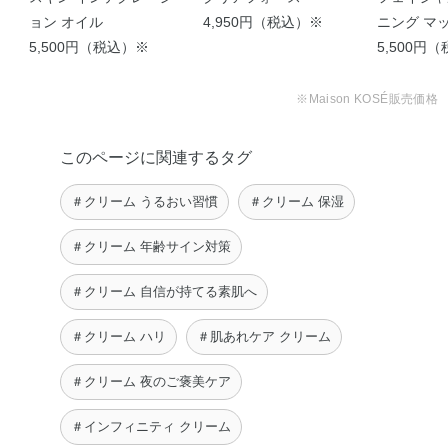
ョン オイル
4,950円（税込）※
ニング マ
5,500円（税込）※
ーム
5,500円
一晩でぷるんと弾むハリ
【おやすみ前の睡眠パッ
【⭐︎ツヤ足し洗顔⭐︎モーニ
に満ちた肌を叶える …
クで集中ケア！】 …
ング リニュ …
※Maison KOSÉ販売価格
JURI
manami
Nao
このページに関連するタグ
＃クリーム うるおい習慣
＃クリーム 保湿
＃クリーム 年齢サイン対策
＃クリーム 自信が持てる素肌へ
＃クリーム ハリ
＃肌あれケア クリーム
＃クリーム 夜のご褒美ケア
＃インフィニティ クリーム