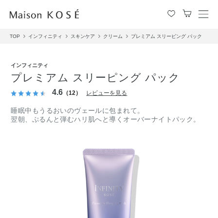
メ
ニ
TOP
インフィニティ
スキンケア
クリーム
プレミアム スリーピング パック
ュ
ー
を
インフィニティ
開
プレミアム スリーピング パック
閉
す
4.6
（12）
レビューを見る
る
睡眠中もうるおいのヴェールに包まれて。
翌朝、ぷるんと弾むハリ肌へと導くオーバーナイトパック。