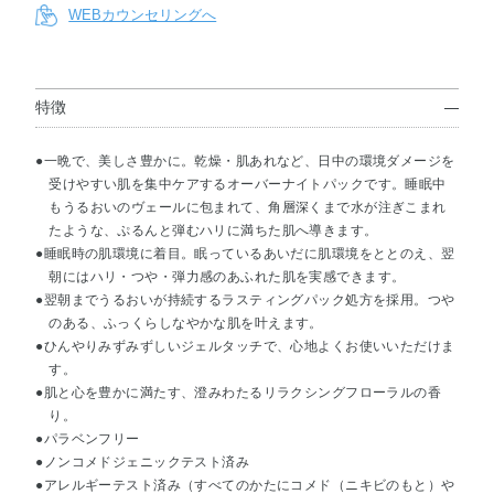
WEBカウンセリングへ
特徴
●一晩で、美しさ豊かに。乾燥・肌あれなど、日中の環境ダメージを
受けやすい肌を集中ケアするオーバーナイトパックです。睡眠中
もうるおいのヴェールに包まれて、角層深くまで水が注ぎこまれ
たような、ぷるんと弾むハリに満ちた肌へ導きます。
●睡眠時の肌環境に着目。眠っているあいだに肌環境をととのえ、翌
朝にはハリ・つや・弾力感のあふれた肌を実感できます。
●翌朝までうるおいが持続するラスティングパック処方を採用。つや
のある、ふっくらしなやかな肌を叶えます。
●ひんやりみずみずしいジェルタッチで、心地よくお使いいただけま
す。
●肌と心を豊かに満たす、澄みわたるリラクシングフローラルの香
り。
●パラベンフリー
●ノンコメドジェニックテスト済み
●アレルギーテスト済み（すべてのかたにコメド（ニキビのもと）や