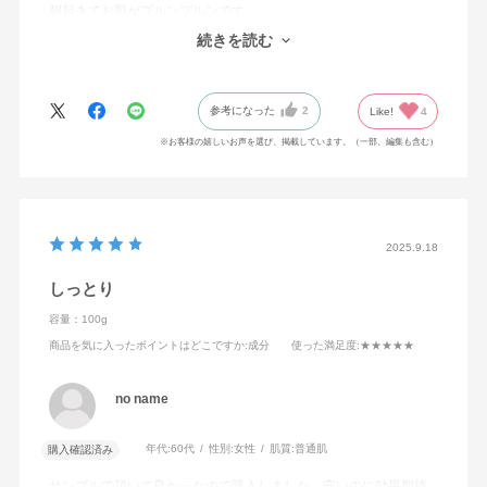
朝起きてお肌がプルンプルンです。
ずっと使ってます。
続きを読む
使い心地も最高です
参考になった
2
Like!
4
※お客様の嬉しいお声を選び、掲載しています。（一部、編集も含む）
2025.9.18
しっとり
容量：100g
商品を気に入ったポイントはどこですか
:成分
使った満足度
:★★★★★
no name
年代:
60代
性別:
女性
肌質:
普通肌
購入確認済み
サンプルで頂いて良かったので購入しました。安いのに効果期待