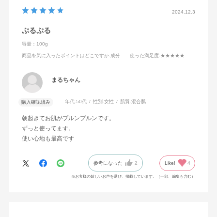
2024.12.3
ぷるぷる
容量：100g
商品を気に入ったポイントはどこですか
:成分
使った満足度
:★★★★★
まるちゃん
年代:
50代
性別:
女性
肌質:
混合肌
購入確認済み
朝起きてお肌がプルンプルンです。
ずっと使ってます。
使い心地も最高です
参考になった
2
Like!
4
※お客様の嬉しいお声を選び、掲載しています。（一部、編集も含む）