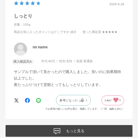
2025.9.18
しっとり
容量：100g
商品を気に入ったポイントはどこですか
:成分
使った満足度
:★★★★★
no name
年代:
60代
性別:
女性
肌質:
普通肌
購入確認済み
サンプルで頂いて良かったので購入しました。安いのに効果期待
以上でした。
夜たっぷりつけて翌朝とってもしっとりしています。
参考になった
1
Like!
0
※お客様の嬉しいお声を選び、掲載しています。（一部、編集も含む）
もっと見る