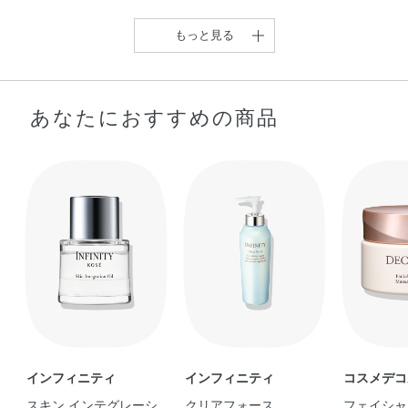
もっと見る
あなたにおすすめの商品
【睡眠パックで翌朝ぷる
絶賛愛用中！のスキンケ
【洗顔料なのにまるで美
【睡眠中のナイトケア】
んっ！】 乾燥・ …
アをご紹介いたしま …
容液かのようにしっ …
今回は私が最近 …
aiko
Kumi
kaho
LISA
インフィニティ
インフィニティ
コスメデコ
スキン インテグレーシ
クリアフォース
フェイシャ