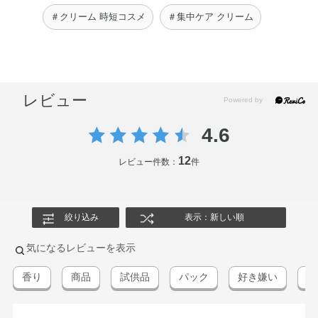
＃クリーム 時短コスメ
＃集中ケア クリーム
レビュー
4.6
12
レビュー件数：
件
絞り込み
表示：新しい順
気になるレビューを表示
香り
商品
試供品
パック
好き嫌い
チ