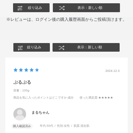
絞り込み
表示：新しい順
※レビューは、ログイン後の購入履歴画面からご投稿頂けます。
絞り込み
表示：新しい順
2024.12.3
ぷるぷる
容量：100g
商品を気に入ったポイントはどこですか
:成分
使った満足度
:★★★★★
まるちゃん
年代:
50代
性別:
女性
肌質:
混合肌
購入確認済み