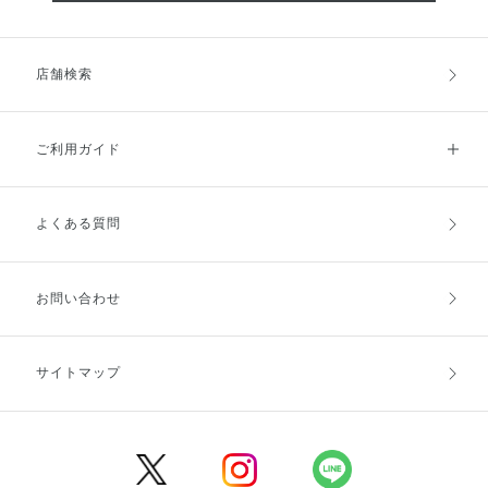
店舗検索
ご利用ガイド
よくある質問
ご利用ガイドトップ
ご注文方法
お支払方法
送料・配送
お問い合わせ
キャンセル・返品・交換
ポイント・クーポン
サイトマップ
定期お届け便
商品レビュー