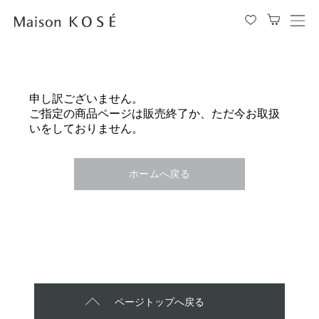
メ
ニ
ュ
ー
を
申し訳ございません。
開
ご指定の商品ページは販売終了か、ただ今お取扱
閉
いをしておりません。
す
る
ホームへ戻る
ページトップへ戻る