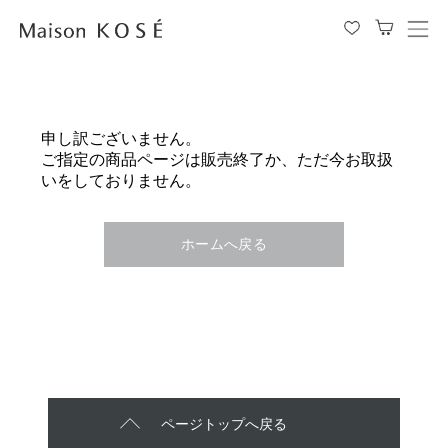
メ
ニ
ュ
ー
を
申し訳ございません。
開
ご指定の商品ページは販売終了か、ただ今お取扱
閉
いをしておりません。
す
る
ホームへ戻る
ページトップへ戻る