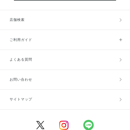
店舗検索
ご利用ガイド
よくある質問
ご利用ガイドトップ
ご注文方法
お支払方法
送料・配送
お問い合わせ
キャンセル・返品・交換
ポイント・クーポン
サイトマップ
定期お届け便
商品レビュー