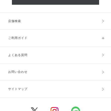
店舗検索
ご利用ガイド
よくある質問
ご利用ガイドトップ
ご注文方法
お支払方法
送料・配送
お問い合わせ
キャンセル・返品・交換
ポイント・クーポン
サイトマップ
定期お届け便
商品レビュー