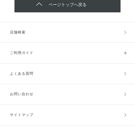
ページトップへ戻る
店舗検索
ご利用ガイド
よくある質問
ご利用ガイドトップ
ご注文方法
お支払方法
送料・配送
お問い合わせ
キャンセル・返品・交換
ポイント・クーポン
サイトマップ
定期お届け便
商品レビュー