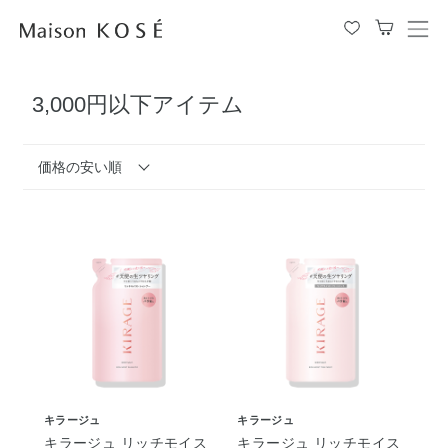
メ
ニ
ュ
3,000円以下アイテム
ー
を
開
閉
価格の安い順
す
る
キラージュ
キラージュ
キラージュ リッチモイス
キラージュ リッチモイス