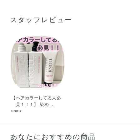
ン・ラウリルベタイン・香料・トコフェロール・加水分解
よくすすぎます。
ケラチン（羊毛）・DPG・EDTA－2Na・PPG－2コカミ
スタッフレビュー
ド・イソステアリン酸PEG－50水添ヒマシ油・イソプロパ
ノール・オリーブ脂肪酸エチル・クエン酸・ココイルグル
タミン酸TEA・ジラウリン酸PEG－75・ステアルトリモニ
ウムクロリド・ピロ亜硫酸Na・ポリクオタニウム－10・ポ
リクオタニウム－22・ポリクオタニウム－7・マカデミア
ナッツ脂肪酸フィトステリル・ラウリン酸PEG－2・ラウ
ロイルメチルアラニンTEA・レブリン酸・加水分解コーン
スターチ・炭酸水素Na・フェノキシエタノール・メチルパ
ラベン・安息香酸Na
【ヘアカラーしてる人必
見！！！】 染め …
urara
あなたにおすすめの商品