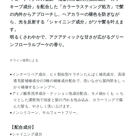
キープ成分」を配合した「カラーラスティング処方」で髪
の内外からアプローチし、ヘアカラーの褪色を防ぎなが
ら、光を反射する「シャイニング成分」がツヤ髪を叶えま
す。
明るくさわやかで、アクアティックな甘さが広がるグリー
ンフローラルブーケの香り。
※ライン使用による
●インナーリペア成分、ヒト類似型ケラチンたんぱく補充成分、高浸
透毛髪補修成分の3種の補修成分配合で、洗いながら髪内部をしっ
かり補修するシャンプー。
●アミノ酸系洗浄成分・クッション泡成分配合。キメ細かくも っ ち
りとした濃密泡で頭皮と髪の汚れを包み込み、カラーリングで傷
んだ髪も、やさしく洗い上げます。
●ノンシリコーン、サルフェートフリー。
【配合成分】
●シャイニング成分