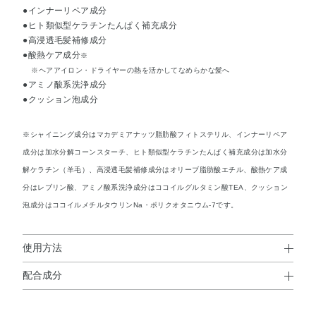
●インナーリペア成分
●ヒト類似型ケラチンたんぱく補充成分
●高浸透毛髪補修成分
●酸熱ケア成分
※
※ヘアアイロン・ドライヤーの熱を活かしてなめらかな髪へ
●アミノ酸系洗浄成分
●クッション泡成分
※シャイニング成分はマカデミアナッツ脂肪酸フィトステリル、インナーリペア
成分は加水分解コーンスターチ、ヒト類似型ケラチンたんぱく補充成分は加水分
解ケラチン（羊毛）、高浸透毛髪補修成分はオリーブ脂肪酸エチル、酸熱ケア成
分はレブリン酸、アミノ酸系洗浄成分はココイルグルタミン酸TEA、クッション
泡成分はココイルメチルタウリンNa・ポリクオタニウム-7です。
使用方法
配合成分
使用方法
水・ココイルメチルタウリンNa・コカミドプロピルベタイ
髪と頭皮をぬらしてから、適量を手にとり泡立てて洗い、