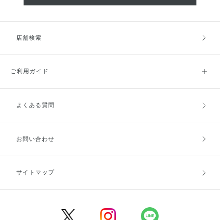
店舗検索
ご利用ガイド
よくある質問
ご利用ガイドトップ
ご注文方法
お支払方法
送料・配送
お問い合わせ
キャンセル・返品・交換
ポイント・クーポン
サイトマップ
定期お届け便
商品レビュー