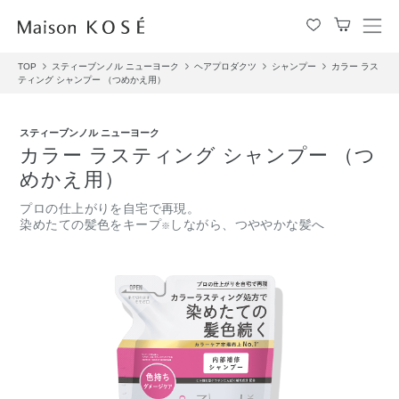
メ
ニ
TOP
スティーブンノル ニューヨーク
ヘアプロダクツ
シャンプー
カラー ラス
ュ
ティング シャンプー （つめかえ用）
ー
を
開
スティーブンノル ニューヨーク
閉
カラー ラスティング シャンプー （つ
す
めかえ用）
る
プロの仕上がりを自宅で再現。
染めたての髪色をキープ
しながら、つややかな髪へ
※