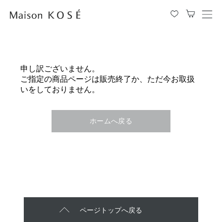
メ
ニ
ュ
ー
を
申し訳ございません。
開
ご指定の商品ページは販売終了か、ただ今お取扱
閉
いをしておりません。
す
る
ホームへ戻る
ページトップへ戻る