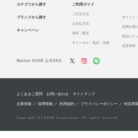
カテゴリから探す
ご利用ガイド
ご注文方法
ブランドから探す
ポイント
お支払方法
定期お届
キャンペーン
送料・配送
商品レビ
キャンセル・返品・交換
会員登録
Maison KOSÉ 公式SNS
よくあるご質問
お問い合わせ
サイトマップ
企業情報
／
採用情報
／
利用規約
／
プライバシーポリシー
／
特定商
Copyright (C) KOSE Corporation. All rights reserved.