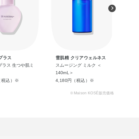
プラス
雪肌精 クリアウェルネス
ブ
プラス 生つや肌ミ
スムージング ミルク ＜
ブレ
140mL＞
プ 
円（税込）※
4,180円（税込）※
1,
※Maison KOSÉ販売価格