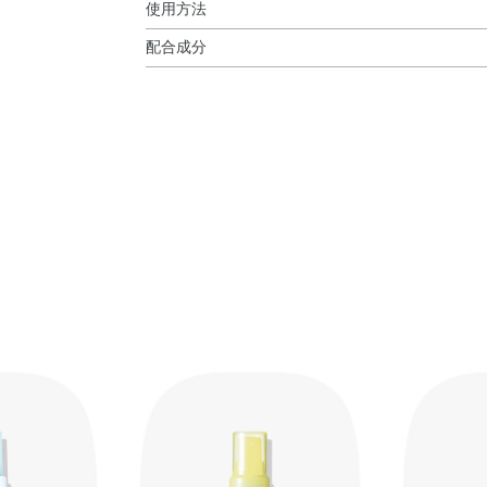
使用方法
配合成分
使用方法
水・シクロペンタシロキサン・エタノール・BG
●2層タイプです。容器を10回以上振ってからお
酸硫酸2Na・グレープフルーツ果実エキス・セ
●顔から15cm程はなし、目と口を閉じて、顔全
キス・加水分解コラーゲン・加水分解ヒアルロン
す。）
リセリン・ポリメチルシルセスキオキサン・メン
※スプレーした後は、メイクコート膜を固定する
ノール・メチルパラベン・香料
※落とすときは、クレンジング料をお使いくださ