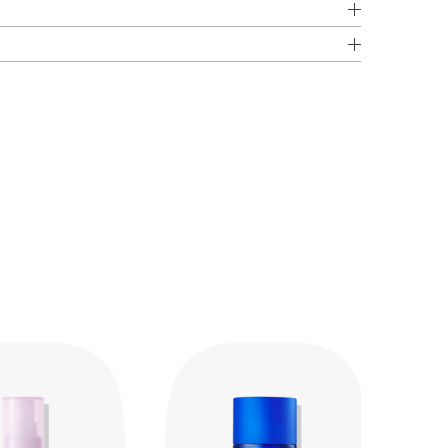
・ジメチコン・トリメチルシロキシケイ酸・アスコルビン
使いください。
イヨウハッカ葉エキス・ナイアシンアミド・ハトムギ種子エ
体にムラなくスプレーします。（4～6プッシュが目安で
酸・オクチルドデカノール・クエン酸・クエン酸Na・グ
トキシプロパンジオール・乳酸メンチル・フェノキシエタ
ため、30秒程度、肌に触れないでください。
い。