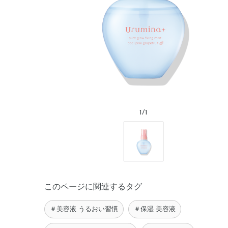
1
/
1
このページに関連するタグ
＃美容液 うるおい習慣
＃保湿 美容液