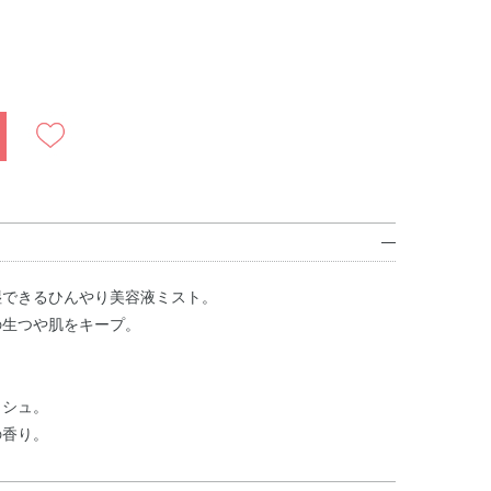
湿できるひんやり美容液ミスト。
の生つや肌をキープ。
ッシュ。
の香り。