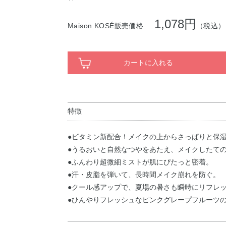
1,078円
Maison KOSÉ販売価格
（税込）
カートに入れる
特徴
●ビタミン新配合！メイクの上からさっぱりと保
●うるおいと自然なつやをあたえ、メイクしたて
●ふんわり超微細ミストが肌にぴたっと密着。
●汗・皮脂を弾いて、長時間メイク崩れを防ぐ。
●クール感アップで、夏場の暑さも瞬時にリフレ
●ひんやりフレッシュなピンクグレープフルーツ