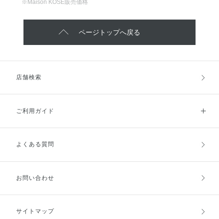
※Maison KOSÉ販売価格
ページトップへ戻る
店舗検索
ご利用ガイド
よくある質問
ご利用ガイドトップ
ご注文方法
お支払方法
送料・配送
お問い合わせ
キャンセル・返品・交換
ポイント・クーポン
サイトマップ