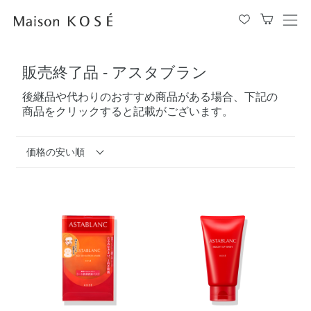
メ
ニ
ュ
販売終了品 - アスタブラン
ー
を
後継品や代わりのおすすめ商品がある場合、下記の
開
商品をクリックすると記載がございます。
閉
す
る
価格の安い順