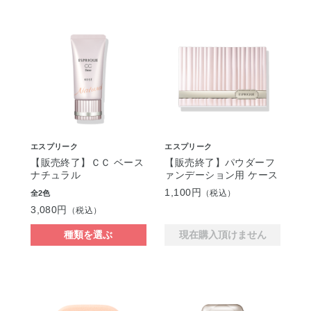
エスプリーク
エスプリーク
【販売終了】ＣＣ ベース
【販売終了】パウダーフ
ナチュラル
ァンデーション用 ケース
1,100円
（税込）
全2色
3,080円
（税込）
種類を選ぶ
現在購入頂けません