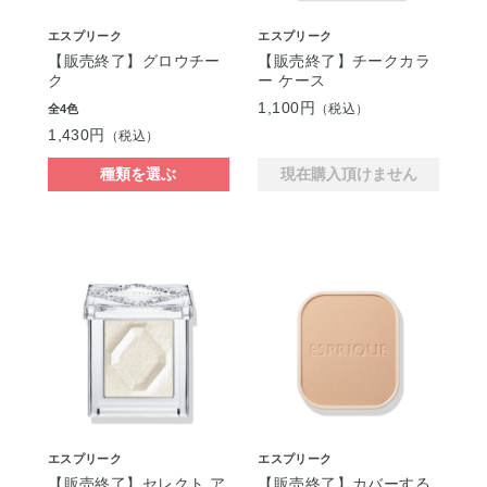
エスプリーク
エスプリーク
【販売終了】グロウチー
【販売終了】チークカラ
ク
ー ケース
1,100円
（税込）
全4色
1,430円
（税込）
種類を選ぶ
現在購入頂けません
エスプリーク
エスプリーク
【販売終了】セレクト ア
【販売終了】カバーする