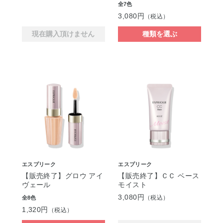
全7色
3,080円
（税込）
現在購入頂けません
種類を選ぶ
エスプリーク
エスプリーク
【販売終了】グロウ アイ
【販売終了】ＣＣ ベース
ヴェール
モイスト
3,080円
（税込）
全8色
1,320円
（税込）