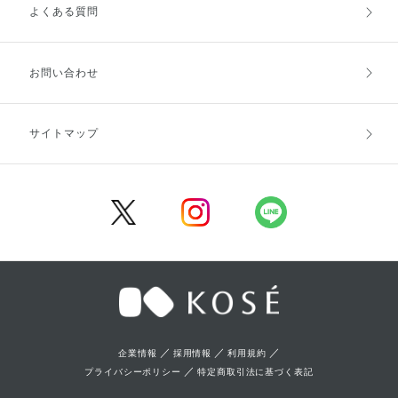
よくある質問
ご利用ガイドトップ
ご注文方法
お支払方法
送料・配送
お問い合わせ
キャンセル・返品・交換
ポイント・クーポン
サイトマップ
定期お届け便
商品レビュー
会員登録
／
／
／
企業情報
採用情報
利用規約
／
プライバシーポリシー
特定商取引法に基づく表記