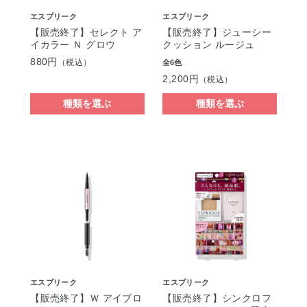
エスプリーク
エスプリーク
【販売終了】セレクト ア
【販売終了】ジューシー
イカラー Ｎ グロウ
クッション ルージュ
880円
（税込）
全6色
2,200円
（税込）
種類を選ぶ
種類を選ぶ
エスプリーク
エスプリーク
【販売終了】Ｗ アイブロ
【販売終了】シンクロフ