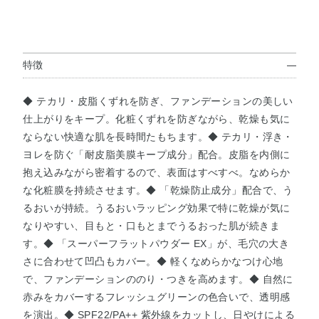
特徴
◆ テカリ・皮脂くずれを防ぎ、ファンデーションの美しい
仕上がりをキープ。化粧くずれを防ぎながら、乾燥も気に
ならない快適な肌を長時間たもちます。◆ テカリ・浮き・
ヨレを防ぐ「耐皮脂美膜キープ成分」配合。皮脂を内側に
抱え込みながら密着するので、表面はすべすべ。なめらか
な化粧膜を持続させます。◆ 「乾燥防止成分」配合で、う
るおいが持続。うるおいラッピング効果で特に乾燥が気に
なりやすい、目もと・口もとまでうるおった肌が続きま
す。◆ 「スーパーフラットパウダー EX」が、毛穴の大き
さに合わせて凹凸もカバー。◆ 軽くなめらかなつけ心地
で、ファンデーションののり・つきを高めます。◆ 自然に
赤みをカバーするフレッシュグリーンの色合いで、透明感
を演出。◆ SPF22/PA++ 紫外線をカットし、日やけによる