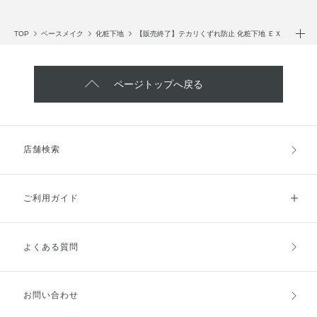
クロスポリマー・メチコン・ラウロイルグルタミン酸ジ
（フィトステリル／オクチルドデシル）・塩化Na・水酸化
TOP
ベースメイク
化粧下地
【販売終了】テカリくずれ防止 化粧下地 ＥＸ
Al・フェノキシエタノール・メチルパラベン・グンジョ
ウ・マイカ・酸化チタン・酸化亜鉛・酸化鉄・黄4・青1
ページトップへ戻る
店舗検索
ご利用ガイド
よくある質問
ご利用ガイドトップ
ご注文方法
お支払方法
送料・配送
お問い合わせ