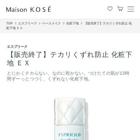
メ
ニ
TOP
エスプリーク
ベースメイク
化粧下地
【販売終了】テカリくずれ防止 化
ュ
粧下地 ＥＸ
ー
を
開
エスプリーク
閉
【販売終了】テカリくずれ防止 化粧下
す
地 ＥＸ
る
とにかくテカらない、なのに乾かない。つけたての肌が13時
間ずーっとつづく、くずれない化粧下地。