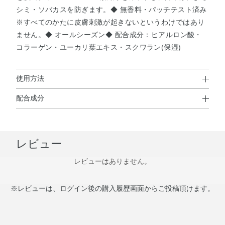
シミ・ソバカスを防ぎます。◆ 無香料・パッチテスト済み
※すべてのかたに皮膚刺激が起きないというわけではあり
ません。◆ オールシーズン◆ 配合成分：ヒアルロン酸・
コラーゲン・ユーカリ葉エキス・スクワラン(保湿)
使用方法
配合成分
使用方法
水・シクロメチコン・エタノール・メトキシケイヒ酸エチ
①ファンデーションの前に、キャップをしめたまま、必ず
ルヘキシル・PEG－9ジメチコン・トリエチルヘキサノイ
上下によく振ってからお使いください。②手のひらに適量
レビュー
ン・メドウフォーム油・オランダカラシエキス・トコフェ
をとり、顔全体にムラなく均一にのばします。(小鼻・目や
ロール・ヒアルロン酸Na・ユーカリ葉エキス・水溶性コラ
口のまわりには、薄くのばしてください。つけすぎは、フ
レビューはありません。
ーゲン・BG・BHT・（ビニルジメチコン／メチコンシルセ
ァンデーションがムラにつく原因になります。) (直径
スキオキサン）クロスポリマー・シリカ・ジメチコン・ス
1.5cmくらい)
※レビューは、ログイン後の購入履歴画面からご投稿頂けます。
クワラン・タルク・トリメチルシロキシケイ酸・ハイドロ
ゲンジメチコン・ヒドロキシアパタイト・ポリイソプレ
ン・ポリメチルシルセスキオキサン・メタクリル酸メチル