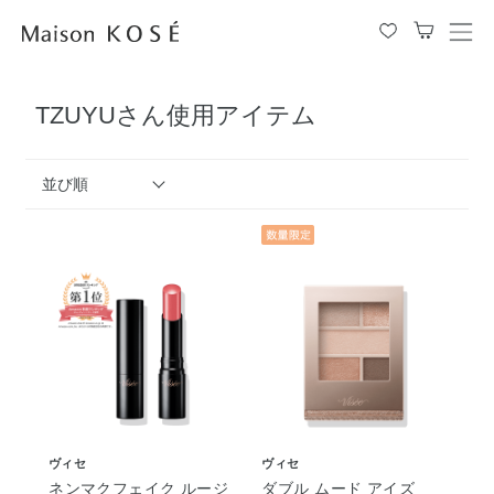
メ
ニ
ュ
TZUYUさん使用アイテム
ー
を
開
閉
並び順
す
る
ヴィセ
ヴィセ
ネンマクフェイク ルージ
ダブル ムード アイズ