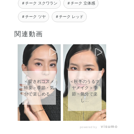
＃チーク スクワラン
＃チーク 立体感
＃チーク ツヤ
＃チーク レッド
関連動画
＜愛されコスメ
＜秋冬のうるツ
特集＞季節・気
ヤメイク＞季
分で楽しめる...
節・気分で楽
し...
powered by