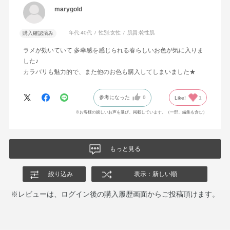
marygold
年代:
40代
性別:
女性
肌質:
乾性肌
購入確認済み
ラメが効いていて 多幸感を感じられる春らしいお色が気に入りま
した♪
カラバリも魅力的で、また他のお色も購入してしまいました★
参考になった
0
Like!
1
※お客様の嬉しいお声を選び、掲載しています。（一部、編集も含む）
もっと見る
絞り込み
表示：新しい順
※レビューは、ログイン後の購入履歴画面からご投稿頂けます。