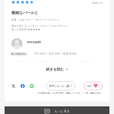
2026.3.5
微細なパールと
容量：5.8g
カラー：PK-2 バーべナピンク
商品を気に入ったポイントはどこですか
:デザイン
使った満足度
:★★★★★
marygold
年代:
40代
性別:
女性
肌質:
乾性肌
購入確認済み
ラメが効いていて 多幸感を感じられる春らしいお色が気に入りま
した♪
続きを読む
カラバリも魅力的で、また他のお色も購入してしまいました★
参考になった
0
Like!
1
※お客様の嬉しいお声を選び、掲載しています。（一部、編集も含む）
もっと見る