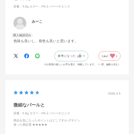
容量：5.8g
カラー：PK-2 バーべナピンク
みーこ
購入確認済み
色味も良いし、発色も良いと思います。
参考になった
0
Like!
2
※お客様の嬉しいお声を選び、掲載しています。（一部、編集も含む）
2026.3.5
微細なパールと
容量：5.8g
カラー：PK-2 バーべナピンク
商品を気に入ったポイントはどこですか
:デザイン
使った満足度
:★★★★★