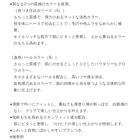
●異なる2つの質感のカラーを採用。
［色づき仕込みベース（A）］
もちっと質感で、弾力のあるマットな淡色カラー。
頬全体にベースで仕込むことで、毛穴や色ムラをなめらかに補
整。
オイルリッチな処方で肌にピタッと密着し、上から重ねるカラー
のもちも高めます。
［血色パールカラー（B）］
さらっと質感で、肌にのせるとしっとりとしたパウダリーなグロ
ウカラー。
大小さまざまなパールを配合し、高いツヤ感を演出。
血色感のあるカラーで、肌の内側から光を放つような立体的な印
象に仕上げます。
●薄膜で均一にフィットし、重ねても厚塗り感や粉っぽさ、白膜感の
ない、クリアで美しい仕上がりを叶えます。
●化粧もちを高めるスキンフィット成分配合。
肌にピタッと密着し、つけたての美しい仕上がりが持続します。
●ふわっと自然にぼかしやすいブラシつき。
●無香料