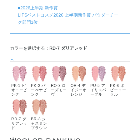
■2026上半期 新作賞
LIPSベストコスメ2026 上半期新作賞 パウダーチー
ク部門1位
カラーを選択する：
RD-7 ダリアレッド
PK-1 ピ
PK-2 バ
RO-3 ロ
OR-4 デ
PU-5 ア
PK-6 ポ
オニーピ
ーべナピ
ーズモー
イジーオ
イリスパ
ピーコー
ンク
ンク
ヴ
レンジ
ープル
ラル
RD-7 ダ
BR-8 ジ
リアレッ
ャスミン
ド
ブラウン