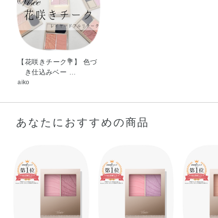
ジメチコン・イソドデカン・エチルセルロース・エチルヘ
キサン酸セチル・オクチルドデカノール・クエン酸Na・ジ
メチコノール・スクワラン・テトラエチルヘキサン酸ペン
タエリスリチル・トリエチルヘキサノイン・ハイドロゲン
ジメチコン・合成ワックス・酸化スズ・水・水酸化Al・フ
【花咲きチーク💐】 色づ
き仕込みベー …
ェノキシエタノール・グンジョウ・マイカ・酸化チタン・
aiko
酸化亜鉛・酸化鉄・赤226
あなたにおすすめの商品