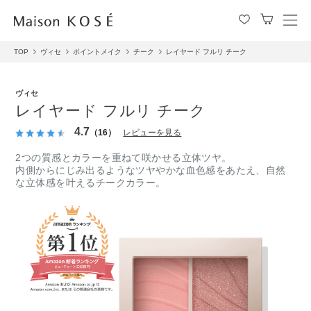
メ
ニ
TOP
ヴィセ
ポイントメイク
チーク
レイヤード フルリ チーク
ュ
ー
を
ヴィセ
開
レイヤード フルリ チーク
閉
す
4.7
（16）
レビューを見る
る
2つの質感とカラーを重ねて咲かせる立体ツヤ。
内側からにじみ出るようなツヤやかな血色感をあたえ、自然
な立体感を叶えるチークカラー。