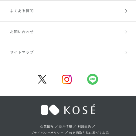
よくある質問
ご利用ガイドトップ
ご注文方法
お支払方法
送料・配送
お問い合わせ
キャンセル・返品・交換
ポイント・クーポン
サイトマップ
定期お届け便
商品レビュー
会員登録
／
／
／
企業情報
採用情報
利用規約
／
プライバシーポリシー
特定商取引法に基づく表記