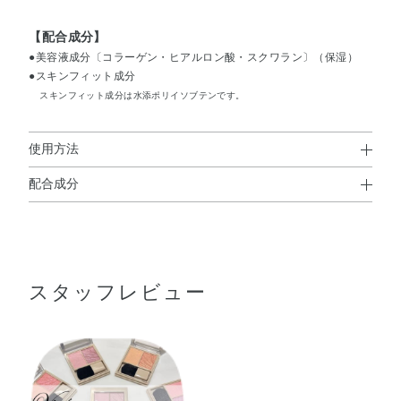
【配合成分】
●美容液成分〔コラーゲン・ヒアルロン酸・スクワラン〕（保湿）
●スキンフィット成分
スキンフィット成分は水添ポリイソブテンです。
使用方法
配合成分
使用方法
ジメチコン・ホウケイ酸（Ca／Al）・合成フルオロフロゴ
●A、Bの順でお使いください。
パイト・PET・窒化ホウ素・シリカ・水添ポリイソブテ
Aを指で頬全体にのせてから、Bをブラシに適量含ませ、手の甲で
色のつき具合をみてから、血色感と立体感をあたえたい部分に重
ン・ジカプリン酸PG・ワセリン・ミネラルオイル・（ジメ
ねてください。
スタッフレビュー
チコン／ビニルジメチコン）クロスポリマー・タルク・デ
シルテトラデカノール・リンゴ酸ジイソステアリル・ナイ
※Aはやわらかいスフレベースです。
ロン－12・トコフェロール・ヒアルロン酸Na・水溶性コラ
表面を一方向に軽くすべらせるようにやさしくおとりください。
ーゲン・DPG・（PEG－15／ラウリルジメチコン）クロス
ポリマー・（ビニルジメチコン／ラウリルジメチコン）ク
ロスポリマー・アミノプロピルトリエトキシシラン・アモ