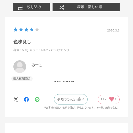
絞り込み
表示：新しい順
2026.3.6
色味良し
容量：5.8g
カラー：PK-2 バーべナピンク
みーこ
購入確認済み
続きを読む
色味も良いし、発色も良いと思います。
参考になった
0
Like!
2
※お客様の嬉しいお声を選び、掲載しています。（一部、編集も含む）