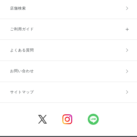
店舗検索
ご利用ガイド
よくある質問
ご利用ガイドトップ
ご注文方法
お支払方法
送料・配送
お問い合わせ
キャンセル・返品・交換
ポイント・クーポン
サイトマップ
定期お届け便
商品レビュー
会員登録