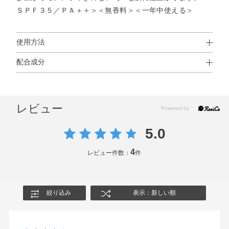
ＳＰＦ３５／ＰＡ＋＋＞＜無香料＞＜一年中使える＞
使用方法
配合成分
使用方法
水・シクロメチコン・メトキシケイヒ酸エチルヘキシル・
エルシアの化粧下地で肌をととのえたあと、指先に適量を
BG・DPG・マルチトール・トリエチルヘキサノイン・ジ
とり、頬・ひたいなどの広い部分から顔全体にムラなくな
レビュー
メチコン・パルミチン酸オクチル・トリベヘニン・PEG－
じませるようにのばします。小鼻や表情じわのできやすい
9ポリジメチルシロキシエチルジメチコン・（ジメチコン
ところは、薄くのばしてください。
5.0
／ビニルジメチコン）クロスポリマー・ラウリルPEG－9
ポリジメチルシロキシエチルジメチコン・アスコルビン
4
レビュー件数：
件
酸・オリーブ果実油・オレンジ油・トコフェロール・ヒア
ルロン酸Na・ローヤルゼリーエキス・加水分解コラーゲ
ン・水溶性コラーゲン・BHT・（アクリレーツ／ジメチコ
絞り込み
表示：新しい順
ン）コポリマー・イソステアリン酸ソルビタン・シリカ・
ジエチルアミノヒドロキシベンゾイル安息香酸ヘキシル・
ジステアルジモニウムヘクトライト・ステアラルコニウム