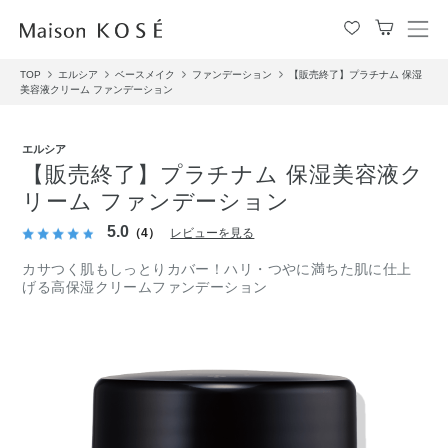
メ
ニ
TOP
エルシア
ベースメイク
ファンデーション
【販売終了】プラチナム 保湿
ュ
美容液クリーム ファンデーション
ー
を
開
エルシア
閉
【販売終了】プラチナム 保湿美容液ク
す
リーム ファンデーション
る
5.0
（4）
レビューを見る
カサつく肌もしっとりカバー！ハリ・つやに満ちた肌に仕上
げる高保湿クリームファンデーション