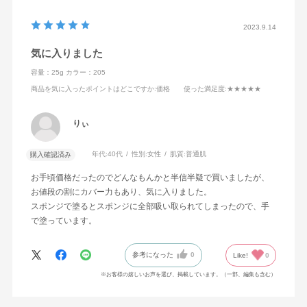
2023.9.14
気に入りました
容量：25g
カラー：205
商品を気に入ったポイントはどこですか
:価格
使った満足度
:★★★★★
りぃ
年代:
40代
性別:
女性
肌質:
普通肌
購入確認済み
お手頃価格だったのでどんなもんかと半信半疑で買いましたが、
お値段の割にカバー力もあり、気に入りました。
スポンジで塗るとスポンジに全部吸い取られてしまったので、手
で塗っています。
参考になった
0
Like!
0
※お客様の嬉しいお声を選び、掲載しています。（一部、編集も含む）