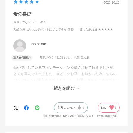
2023.10.10
ヘクトライト・セスキオレイン酸ソルビタン・タルク・ト
リエトキシカプリリルシラン・ハイドロゲンジメチコン・
母の喜び
ミネラルオイル・ラウロイルリシン・塩化Na・含水シリ
容量：25g
カラー：415
カ・合成金雲母・合成金雲母鉄・水酸化Al・フェノキシエ
商品を気に入ったポイントはどこですか
:価格
使った満足度
:★★★★★
タノール・メチルパラベン・マイカ・酸化チタン・酸化鉄
no name
年代:
40代
性別:
女性
肌質:
普通肌
購入確認済み
母が使用しているファンデーションを購入させて頂きましたが、
とても喜んでくれました。今どこのお店にも無かった為こちらの
KOSEさんから購入させて頂きました。包装もきちんとされており
またご利用させて頂きたいと思います。質問にも回答に時間もか
続きを読む
からず安心しました。
参考になった
0
Like!
1
※お客様の嬉しいお声を選び、掲載しています。（一部、編集も含む）