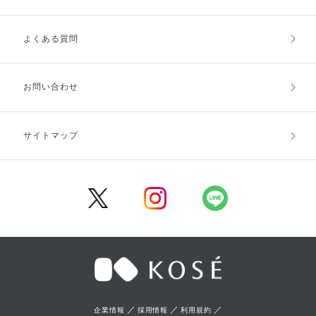
よくある質問
ご利用ガイドトップ
ご注文方法
お支払方法
送料・配送
お問い合わせ
キャンセル・返品・交換
ポイント・クーポン
サイトマップ
定期お届け便
商品レビュー
会員登録
／
／
／
企業情報
採用情報
利用規約