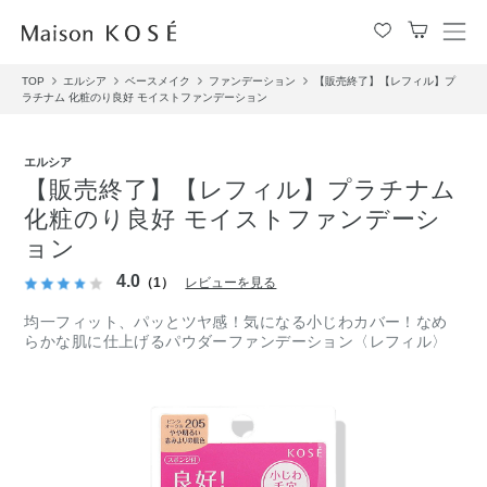
メ
ニ
TOP
エルシア
ベースメイク
ファンデーション
【販売終了】【レフィル】プ
ュ
ラチナム 化粧のり良好 モイストファンデーション
ー
を
開
エルシア
閉
【販売終了】【レフィル】プラチナム
す
化粧のり良好 モイストファンデーシ
る
ョン
4.0
（1）
レビューを見る
均一フィット、パッとツヤ感！気になる小じわカバー！なめ
らかな肌に仕上げるパウダーファンデーション〈レフィル〉