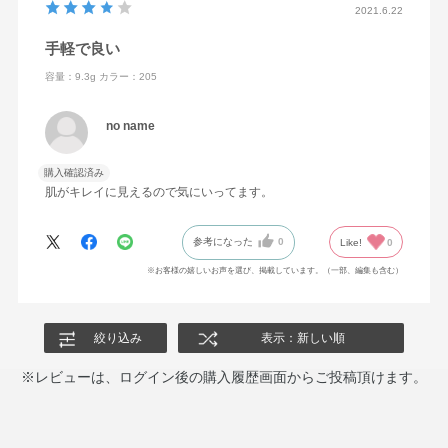
2021.6.22
水・水酸化Al・水添レシチン・窒化ホウ素・フェノキシエ
タノール・メチルパラベン・グンジョウ・マイカ・酸化チ
手軽で良い
タン・酸化亜鉛・酸化鉄
容量：9.3g
カラー：205
no name
購入確認済み
肌がキレイに見えるので気にいってます。
参考になった
0
Like!
0
※お客様の嬉しいお声を選び、掲載しています。（一部、編集も含む）
絞り込み
表示：新しい順
※レビューは、ログイン後の購入履歴画面からご投稿頂けます。