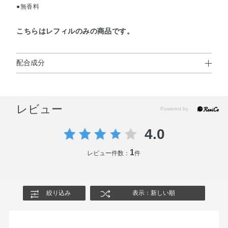
●無香料
こちらはレフィルのみの商品です。
配合成分
タルク・合成金雲母・メトキシケイヒ酸エチルヘキシル・
（スチレン／DVB）コポリマー・ミネラルオイル・ジメチ
レビュー
コン・メチコン・アスコルビン酸・オリーブ果実油・トコ
フェロール・ヒアルロン酸Na・ローヤルゼリーエキス・加
4.0
水分解コラーゲン・水溶性コラーゲン・BG・BHT・アモジ
メチコン・シリカ・スクワラン・トリ（パーム油脂肪酸／
1
レビュー件数：
件
パーム核油脂肪酸／オリーブ油脂肪酸／マカデミアナッツ
油脂肪酸／アブラナ種子油脂肪酸）グリセリル・トリエチ
ルヘキサノイン・ハイドロゲンジメチコン・パラフィン・
絞り込み
表示：新しい順
ヘキサ（ヒドロキシステアリン酸／ステアリン酸／ロジン
酸）ジペンタエリスリチル・ミツロウ・ラウリン酸亜鉛・
ワセリン・含水シリカ・合成ワックス・合成金雲母鉄・