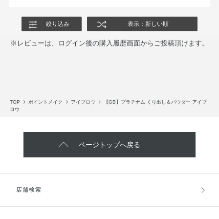
株主優待もこういうコスパのいい物、好きな物も選べるような自
由なシステムにして欲しい！
絞り込み
表示：新しい順
※レビューは、ログイン後の購入履歴画面からご投稿頂けます。
TOP
ポイントメイク
アイブロウ
【GB】プラチナム くり出し＆パウダー アイブ
ロウ
ページトップへ戻る
店舗検索