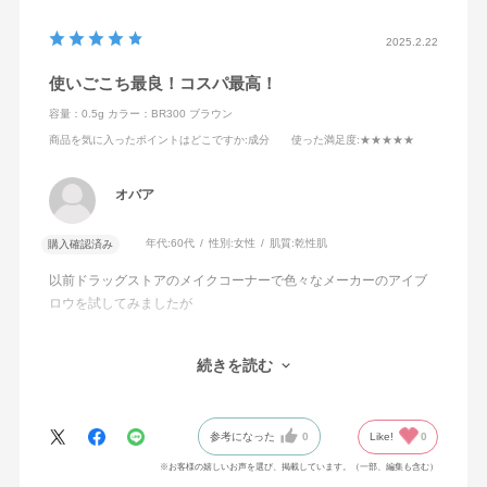
2025.2.22
使いごこち最良！コスパ最高！
容量：0.5g
カラー：BR300 ブラウン
商品を気に入ったポイントはどこですか
:成分
使った満足度
:★★★★★
オバア
年代:
60代
性別:
女性
肌質:
乾性肌
購入確認済み
以前ドラッグストアのメイクコーナーで色々なメーカーのアイブ
ロウを試してみましたが
色あいが最高！
続きを読む
スポンジののび具合も良好！
ペンシルが丸よりヒラ型ならもっと描きやすいかな？と想像しま
すが、
参考になった
0
Like!
0
今回その店で販売がなくなり、探していた時
見つけて２本買いました
※お客様の嬉しいお声を選び、掲載しています。（一部、編集も含む）