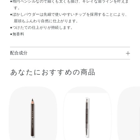
●楕円ペンシルなので細くも太くも描け、キレイな眉ラインを叶えま
す。
●ぼかしパウダーは先細で使いやすいチップを採用することにより、
眉頭もふんわり自然に仕上がります。
●つけたての仕上がりが持続します。
●無香料
配合成分
タルク・水添ヒマシ油・合成金雲母・トリステアリン・ペ
あなたにおすすめの商品
ンタステアリン酸ポリグリセリル－6・トリ（カプリル酸
／カプリン酸）グリセリル・ミツロウ・水添ココグリセリ
ル・水添ヤシ油・リンゴ酸ジイソステアリル・メタクリル
酸メチルクロスポリマー・スクワラン・ジメチコン・マイ
クロクリスタリンワックス・オリーブ果実油・トコフェロ
ール・ヒアルロン酸Na・ローヤルゼリーエキス・水溶性コ
ラーゲン・BG・イソステアリン酸・イソステアロイル加水
分解コラーゲン・シリカ・ジステアルジモニウムヘクトラ
イト・セスキイソステアリン酸ソルビタン・メチコン・レ