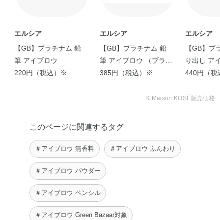
シチン・ワセリン・水・水添パーム核油・水添パーム油・
炭酸プロピレン・エチルパラベン・フェノキシエタノー
ル・メチルパラベン・コンジョウ・マイカ・酸化チタン・
エルシア
エルシア
エルシア
酸化鉄
【GB】プラチナム 鉛
【GB】プラチナム 鉛
【GB】プ
筆 アイブロウ
筆 アイブロウ （ブラシ
り出し ア
220円（税込）※
付）
385円（税込）※
440円（
※Maison KOSÉ販売価格
このページに関連するタグ
＃アイブロウ 無香料
＃アイブロウ ふんわり
＃アイブロウ パウダー
＃アイブロウ ペンシル
＃アイブロウ Green Bazaar対象