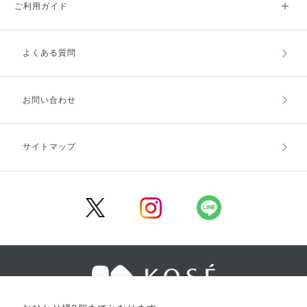
ご利用ガイド
よくある質問
ご利用ガイドトップ
ご注文方法
お支払方法
送料・配送
お問い合わせ
キャンセル・返品・交換
ポイント・クーポン
サイトマップ
定期お届け便
商品レビュー
会員登録