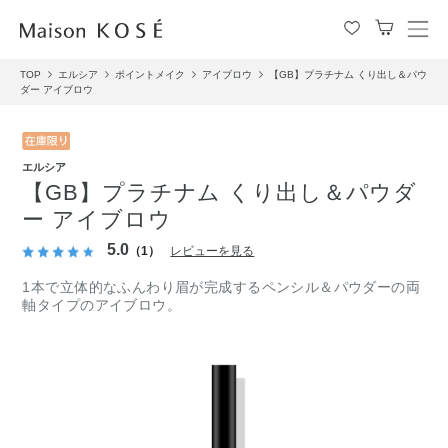
メ
ニ
TOP
エルシア
ポイントメイク
アイブロウ
【GB】プラチナム くり出し＆パウ
ュ
ダー アイブロウ
ー
を
開
閉
エルシア
す
【GB】プラチナム くり出し＆パウダ
る
ー アイブロウ
5.0
（1）
レビューを見る
1本で立体的なふんわり眉が完成するペンシル＆パウダーの両
軸タイプのアイブロウ。