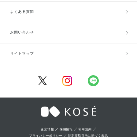
よくある質問
ご利用ガイドトップ
ご注文方法
お支払方法
送料・配送
お問い合わせ
キャンセル・返品・交換
ポイント・クーポン
サイトマップ
定期お届け便
商品レビュー
会員登録
／
／
／
企業情報
採用情報
利用規約
／
プライバシーポリシー
特定商取引法に基づく表記