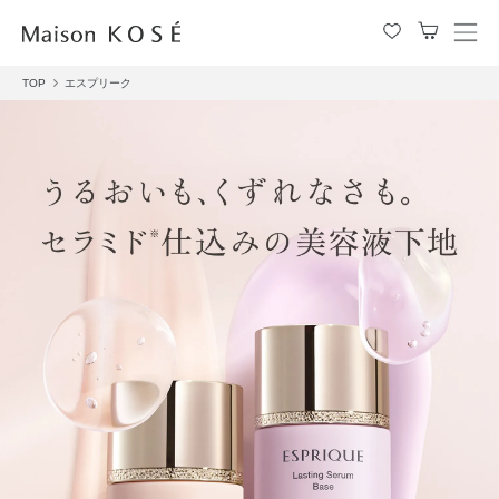
メ
ニ
TOP
エスプリーク
ュ
ー
を
開
閉
す
る