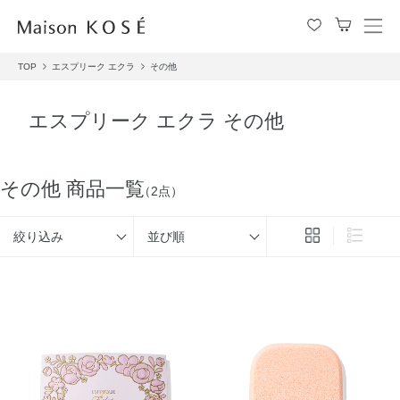
メ
ニ
TOP
エスプリーク エクラ
その他
ュ
ー
を
エスプリーク エクラ その他
開
閉
す
る
その他 商品一覧
（2点）
絞り込み
並び順