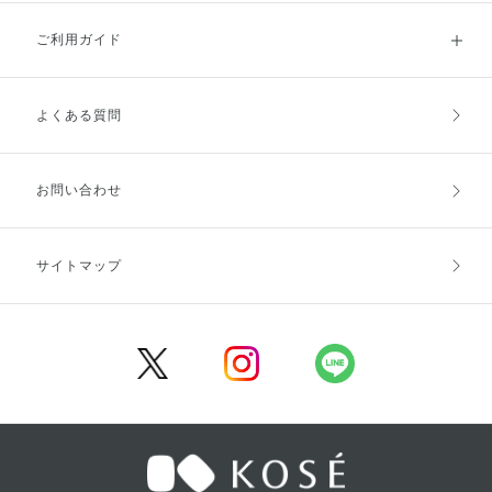
ご利用ガイド
よくある質問
ご利用ガイドトップ
ご注文方法
お支払方法
送料・配送
お問い合わせ
キャンセル・返品・交換
ポイント・クーポン
サイトマップ
定期お届け便
商品レビュー
会員登録