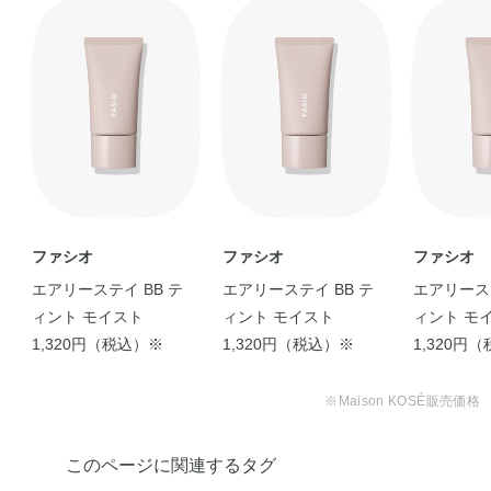
◆ポア スムース プライマー
シクロメチコン・ジメチコンクロスポリマー・ポリメチル
シルセスキオキサン・ジフェニルシロキシフェニルトリメ
チコン・PEG－9ジメチコン・シリカ・オリーブ果実油・
ゴマ種子油・サフラワー油・シア脂・トコフェロール・ホ
ホバ種子油・ラベンダー油・（ジメチコン／ビニルジメチ
コン）クロスポリマー・ジメチコン・スクワラン・タル
ク・トリイソステアリン酸ポリグリセリル－2・トリフル
オロアルキルジメチルトリメチルシロキシケイ酸・ヒドロ
ファシオ
ファシオ
ファシオ
キシアパタイト・レシチン・水添ポリイソブテン・水添レ
エアリーステイ BB テ
エアリーステイ BB テ
エアリーステ
シチン・フェノキシエタノール・マイカ・酸化亜鉛
ィント モイスト
ィント モイスト
ィント モ
1,320円（税込）※
1,320円（税込）※
1,320円
※Maison KOSÉ販売価格
このページに関連するタグ