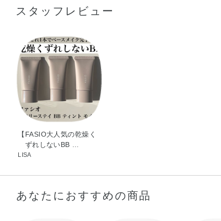
スタッフレビュー
－9ポリジメチルシロキシエチルジメチコン・ジフェニル
＜ポア スムース プライマー＞
シロキシフェニルトリメチコン・グリセリン・メチルトリ
●スキンケアで肌をととのえたあと、指先に少量ずつとり、毛穴や凹
メチコン・タルク・メチレンビスベンゾトリアゾリルテト
凸が気になる箇所に、 下から上に向かってくるくるとやさしくな
ラメチルブチルフェノール・ラウリルPEG－9ポリジメチ
じませます。
ルシロキシエチルジメチコン・ジステアルジモニウムヘク
その上から化粧下地、ファンデーションやパウダーで仕上げま
す。
トライト・オリーブ果実油・ゴマ種子油・サフラワー油・
シア脂・トコフェロール・ホホバ種子油・メドウフォーム
油・BG・BHT・（アクリレーツ／アクリル酸エチルヘキシ
ル／メタクリル酸ジメチコン）コポリマー・シリカ・ジメ
チコン・スクワラン・ステアラルコニウムヘクトライト・
ステアロイルグルタミン酸2Na・ダイマージリノール酸
【FASIO大人気の乾燥く
ずれしないBB …
（フィトステリル／イソステアリル／セチル／ステアリル
LISA
／ベヘニル）・トリエトキシカプリリルシラン・パルミチ
ン酸オクチル・ラウリン酸ポリグリセリル－10・レシチ
ン・塩化Na・合成フルオロフロゴパイト・水酸化Al・水添
あなたにおすすめの商品
ポリイソブテン・フェノキシエタノール・マイカ・酸化チ
タン・酸化亜鉛・酸化鉄