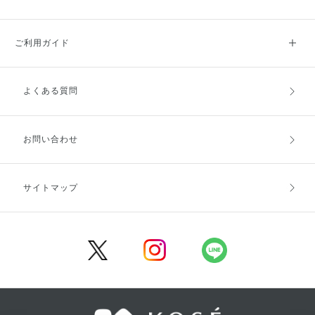
ご利用ガイド
よくある質問
ご利用ガイドトップ
ご注文方法
お支払方法
送料・配送
お問い合わせ
キャンセル・返品・交換
ポイント・クーポン
サイトマップ
定期お届け便
商品レビュー
会員登録