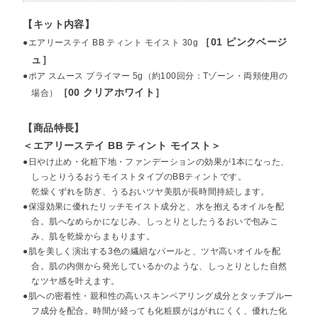
【キット内容】
［01 ピンクベージ
●エアリーステイ BB ティント モイスト 30g
ュ］
●ポア スムース プライマー 5g（約100回分：Tゾーン・両頬使用の
［00 クリアホワイト］
場合）
【商品特長】
＜エアリーステイ BB ティント モイスト＞
●日やけ止め・化粧下地・ファンデーションの効果が1本になった、
しっとりうるおうモイストタイプのBBティントです。
乾燥くずれを防ぎ、うるおいツヤ美肌が長時間持続します。
●保湿効果に優れたリッチモイスト成分と、水を抱えるオイルを配
合。肌へなめらかになじみ、しっとりとしたうるおいで包みこ
み、肌を乾燥からまもります。
●肌を美しく演出する3色の繊細なパールと、ツヤ高いオイルを配
合。肌の内側から発光しているかのような、しっとりとした自然
なツヤ感を叶えます。
●肌への密着性・親和性の高いスキンペアリング成分とタッチプルー
フ成分を配合。時間が経っても化粧膜がはがれにくく、優れた化