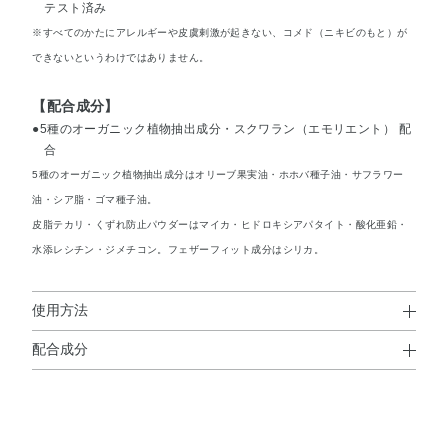
テスト済み
※すべてのかたにアレルギーや皮虞剌激が起きない、コメド（ニキビのもと）が
できないというわけではありません。
【配合成分】
●5種のオーガニック植物抽出成分・スクワラン（エモリエント） 配
合
5種のオーガニック植物抽出成分はオリーブ果実油・ホホバ種子油・サフラワー
油・シア脂・ゴマ種子油。
皮脂テカリ・くずれ防止パウダーはマイカ・ヒドロキシアパタイト・酸化亜鉛・
水添レシチン・ジメチコン。フェザーフィット成分はシリカ。
使用方法
配合成分
使用方法
◆エアリーステイ BB ティント モイスト
＜エアリーステイ BB ティント モイスト＞
水・シクロペンタシロキサン・メトキシケイヒ酸エチルヘ
●スキンケアで肌をととのえたあと、指先に適量をとり、顔全体にム
ラなく均一にのばします。
キシル・エタノール・イソノナン酸イソトリデシル・PEG