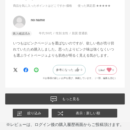
商品を気に入ったポイントはどこですか
:価格
使った満足度
:★★★★★
no name
年代:
50代
性別:
女性
肌質:
普通肌
購入確認済み
いつもはピンクベージュを選ばないのですが、欲しい色が売り切
れていたため購入しました。思ったよりピンク味は強くなくいつ
も選ぶライトベージュよりも肌色が明るく見える気がします。
参考になった
0
Like!
0
※お客様の嬉しいお声を選び、掲載しています。（一部、編集も含む）
もっと見る
絞り込み
表示：新しい順
※レビューは、ログイン後の購入履歴画面からご投稿頂けます。