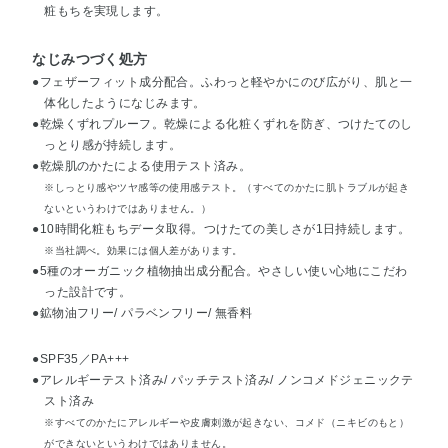
粧もちを実現します。
なじみつづく処方
●フェザーフィット成分配合。ふわっと軽やかにのび広がり、肌と一
体化したようになじみます。
●乾燥くずれプルーフ。乾燥による化粧くずれを防ぎ、つけたてのし
っとり感が持続します。
●乾燥肌のかたによる使用テスト済み。
※しっとり感やツヤ感等の使用感テスト。（すべてのかたに肌トラブルが起き
ないというわけではありません。）
●10時間化粧もちデータ取得。つけたての美しさが1日持続します。
※当社調べ。効果には個人差があります。
●5種のオーガニック植物抽出成分配合。やさしい使い心地にこだわ
った設計です。
●鉱物油フリー/ パラベンフリー/ 無香料
●SPF35／PA+++
●アレルギーテスト済み/ パッチテスト済み/ ノンコメドジェニックテ
スト済み
※すべてのかたにアレルギーや皮膚刺激が起きない、コメド（ニキビのもと）
ができないというわけではありません。