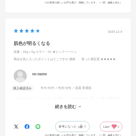
※お客様の嬉しいお声を選び、掲載しています。（一部、編集も含む）
2025.12.5
肌色が明るくなる
容量：30g＋5g
カラー：01 ★ピンクベージュ
商品を気に入ったポイントはどこですか
:価格
使った満足度
:★★★★★
no name
年代:
50代
性別:
女性
肌質:
普通肌
購入確認済み
いつもはピンクベージュを選ばないのですが、欲しい色が売り切
れていたため購入しました。思ったよりピンク味は強くなくいつ
続きを読む
も選ぶライトベージュよりも肌色が明るく見える気がします。
参考になった
0
Like!
0
※お客様の嬉しいお声を選び、掲載しています。（一部、編集も含む）