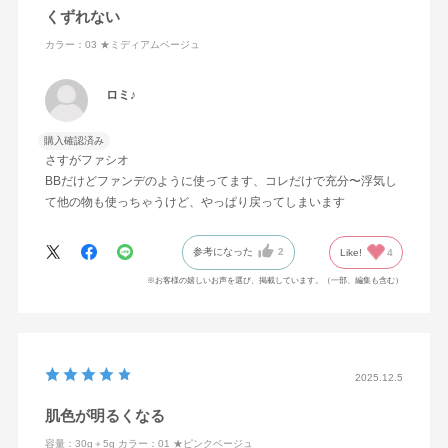
くずれない
カラー：03 ★ミディアムベージュ
ロミ♪
購入確認済み
さすがファシオ
BBだけどファンデのように使ってます、コレだけで充分〜浮気し
て他の物も使っちゃうけど、やっぱり戻ってしまいます
参考になった
2
Like!
4
※お客様の嬉しいお声を選び、掲載しています。（一部、編集も含む）
2025.12.5
肌色が明るくなる
容量：30g＋5g
カラー：01 ★ピンクベージュ