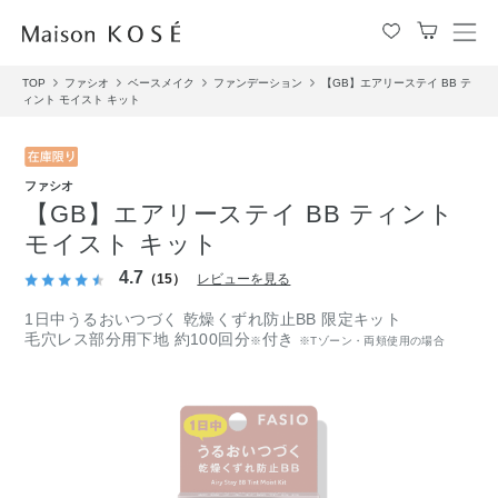
メ
ニ
TOP
ファシオ
ベースメイク
ファンデーション
【GB】エアリーステイ BB テ
ュ
ィント モイスト キット
ー
を
開
閉
ファシオ
す
【GB】エアリーステイ BB ティント
る
モイスト キット
4.7
（15）
レビューを見る
1日中うるおいつづく 乾燥くずれ防止BB 限定キット
毛穴レス部分用下地 約100回分
付き
※
※Tゾーン・両頬使用の場合