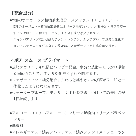
【配合成分】
●5種のオーガニック植物抽出成分・スクワラン（エモリエント）
5種のオーガニック植物抽出成分はオリーブ果実油・ホホバ種子油・サフラワー
油・シア脂・ゴマ種子油。リッチモイスト成分はグリセリン。
スキンペアリング成分は酸化チタン・レシチン。タッチプルーフ成分は酸化チ
タン・ステアロイルグルタミン酸2Na。フェザーフィット成分はシリカ。
＜ポア スムース プライマー＞
●皮脂テカリ・くずれ防止パウダー配合。余分な皮脂をしっかり吸着
＆固めることで、テカリや化粧くずれを防ぎます。
●フェザーフィット成分配合。ふわっと軽やかにのび広がり、肌と一
体化したようになじみます。
●ウォータープルーフ。テカリ・くずれを防ぎ、つけたての美しさが
1日持続します。
●アルコール（エチルアルコール）フリー／鉱物油フリー／パラベン
フリー
●無香料
●アレルギーテスト済み／パッチテスト済み／ノンコメドジェニック