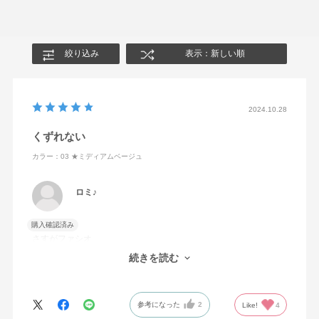
絞り込み
表示：新しい順
2024.10.28
くずれない
カラー：03 ★ミディアムベージュ
ロミ♪
購入確認済み
さすがファシオ
BBだけどファンデのように使ってます、コレだけで充分〜浮気し
続きを読む
て他の物も使っちゃうけど、やっぱり戻ってしまいます
参考になった
2
Like!
4