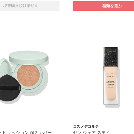
現在購入頂けません
種類を選ぶ
コスメデコルテ
ィント クッション 耐久カバー
ゼン ウェア ステイ