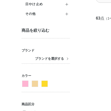
クリーム
コントロールカラー
アイライナー
ヘアパック・コンディショ
ボディ洗浄料
日やけ止め
ナー
ジェル・美容液
コンシーラー
マスカラ
ハンドケア
日やけ止め
その他
トリートメント（インバ
63
点
（1
パック・マスク
セット商品
ス）
チーク
入浴剤
フレグランス
商品を絞り込む
マッサージ
トリートメント（アウトバ
フェイスカラー
ボディケア・制汗料
メンズ
ス）
リップケア
アイブロウ
セット商品
化粧雑貨
ヘアスタイリング
セット商品
ネイルカラー
ブランド
美容サプリメント
ヘアカラー
ブランドを選択する
ネイルケア
セット商品
セット商品
カラー
商品区分