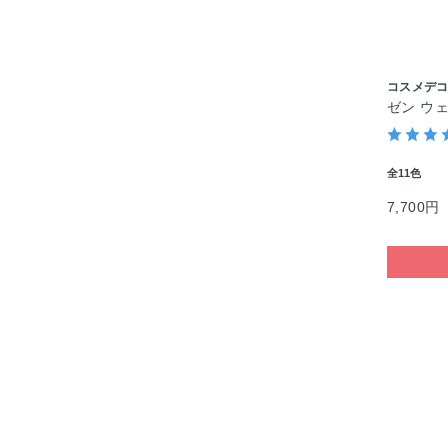
コスメデ
ゼン ウ
全11色
7,700円