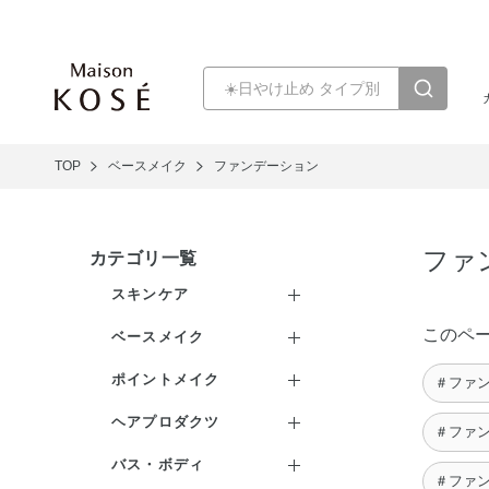
TOP
ベースメイク
ファンデーション
ファ
カテゴリ一覧
スキンケア
クレンジング
このペ
ベースメイク
洗顔料
ファンデーション
ポイントメイク
＃ファン
化粧水
化粧下地
口紅・リキッドルージュ
ヘアプロダクツ
＃ファン
乳液
フェイスパウダー
アイシャドウ
シャンプー
バス・ボディ
＃ファン