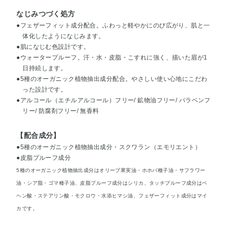
なじみつづく処方
●フェザーフィット成分配合。ふわっと軽やかにのび広がり、肌と一
体化したようになじみます。
●肌になじむ色設計です。
●ウォータープルーフ。汗・水・皮脂・こすれに強く、描いた眉が1
日持続します。
●5種のオーガニック植物抽出成分配合。やさしい使い心地にこだわ
った設計です。
●アルコール（エチルアルコール）フリー/ 鉱物油フリー/ パラベンフ
リー/ 防腐剤フリー/ 無香料
【配合成分】
●5種のオーガニック植物抽出成分・スクワラン（エモリエント）
●皮脂プルーフ成分
5種のオーガニック植物抽出成分はオリーブ果実油・ホホバ種子油・サフラワー
油・シア脂・ゴマ種子油、皮脂プルーフ成分はシリカ、タッチプルーフ成分はベ
ヘン酸・ステアリン酸・モクロウ・水添ヒマシ油、フェザーフィット成分はマイ
カです。