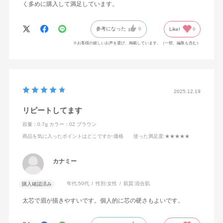
く多めに購入して満足しています。
参考になった
0
Like!
0
※お客様の嬉しいお声を選び、掲載しています。（一部、編集も含む）
2025.12.19
リピートしてます
容量：0.7g
カラー：02 ブラウン
商品を気に入ったポイントはどこですか
:価格
使った満足度
:★★★★★
カナミー
年代:
50代
性別:
女性
肌質:
混合肌
購入確認済み
太芯で眉が描きやすいです。個人的に芯の硬さもよいです。