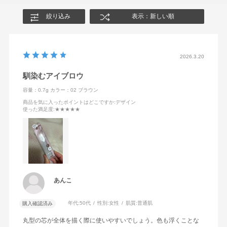
絞り込み
表示：新しい順
2026.3.20
馴染むアイブロウ
容量：0.7g
カラー：02 ブラウン
商品を気に入ったポイントはどこですか
:デザイン
使った満足度
:★★★★★
あんこ
年代:
50代
性別:
女性
肌質:
普通肌
購入確認済み
丸型の芯が全体を描く際に使いやすいでしょう。色も浮くことな