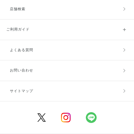
店舗検索
ご利用ガイド
よくある質問
ご利用ガイドトップ
ご注文方法
お支払方法
送料・配送
お問い合わせ
キャンセル・返品・交換
ポイント・クーポン
サイトマップ
定期お届け便
商品レビュー
会員登録