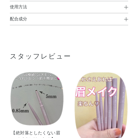
使用方法
配合成分
使用方法
ベヘン酸・ステアリン酸・モクロウ・水添ヒマシ油・ダイ
●使いはじめは数回軸を回転させ、3mmくらいくり出して、眉毛を
マージリノール酸ダイマージリノレイルビス（ベヘニル／
描いてください。
※芯の出しすぎや、落下・衝撃により折れることがあります。
イソステアリル／フィトステリル）・ホホバエステル・シ
スタッフレビュー
リカ・トリイソステアリン酸ポリグリセリル－2・トリエ
チルヘキサノイン・オリーブ果実油・ゴマ種子油・サフラ
ワー油・シア脂・トコフェロール・ホホバ種子油・スクワ
ラン・水酸化Al・マイカ・酸化チタン・酸化鉄
【絶対落としたくない眉