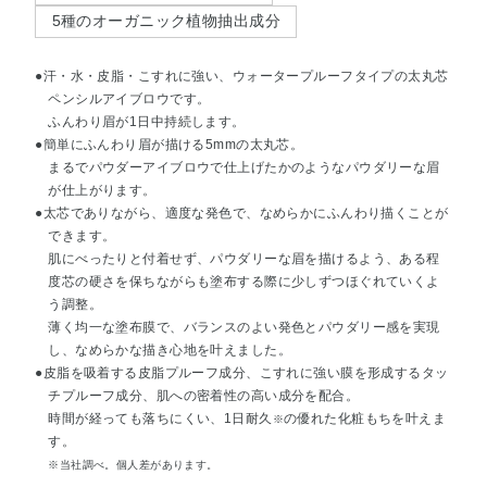
5種のオーガニック植物抽出成分
●汗・水・皮脂・こすれに強い、ウォータープルーフタイプの太丸芯
ペンシルアイブロウです。
ふんわり眉が1日中持続します。
●簡単にふんわり眉が描ける5mmの太丸芯。
まるでパウダーアイブロウで仕上げたかのようなパウダリーな眉
が仕上がります。
●太芯でありながら、適度な発色で、なめらかにふんわり描くことが
できます。
肌にべったりと付着せず、パウダリーな眉を描けるよう、ある程
度芯の硬さを保ちながらも塗布する際に少しずつほぐれていくよ
う調整。
薄く均一な塗布膜で、バランスのよい発色とパウダリー感を実現
し、なめらかな描き心地を叶えました。
●皮脂を吸着する皮脂プルーフ成分、こすれに強い膜を形成するタッ
チプルーフ成分、肌への密着性の高い成分を配合。
時間が経っても落ちにくい、1日耐久
の優れた化粧もちを叶えま
※
す。
※当社調べ。個人差があります。