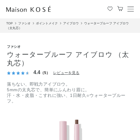
メ
ニ
TOP
ファシオ
ポイントメイク
アイブロウ
ウォータープルーフ アイブロウ
ュ
（太丸芯）
ー
を
開
ファシオ
閉
ウォータープルーフ アイブロウ （太
す
丸芯）
る
4.4
（5）
レビューを見る
落ちない、即戦力アイブロウ。
5mmの太丸芯で、簡単にふんわり眉に。
汗・水・皮脂・こすれに強い、1日耐久
ウォータープルー
※
フ。