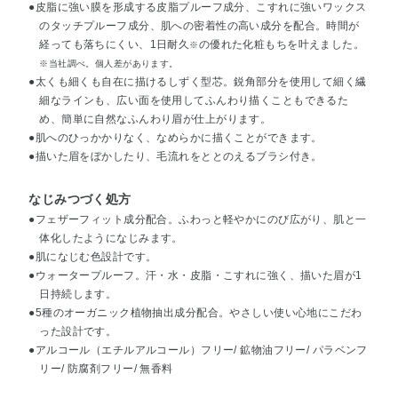
●皮脂に強い膜を形成する皮脂プルーフ成分、こすれに強いワックス
のタッチプルーフ成分、肌への密着性の高い成分を配合。時間が
経っても落ちにくい、1日耐久
の優れた化粧もちを叶えました。
※
※当社調べ。個人差があります。
●太くも細くも自在に描けるしずく型芯。鋭角部分を使用して細く繊
細なラインも、広い面を使用してふんわり描くこともできるた
め、簡単に自然なふんわり眉が仕上がります。
●肌へのひっかかりなく、なめらかに描くことができます。
●描いた眉をぼかしたり、毛流れをととのえるブラシ付き。
なじみつづく処方
●フェザーフィット成分配合。ふわっと軽やかにのび広がり、肌と一
体化したようになじみます。
●肌になじむ色設計です。
●ウォータープルーフ。汗・水・皮脂・こすれに強く、描いた眉が1
日持続します。
●5種のオーガニック植物抽出成分配合。やさしい使い心地にこだわ
った設計です。
●アルコール（エチルアルコール）フリー/ 鉱物油フリー/ パラベンフ
リー/ 防腐剤フリー/ 無香料