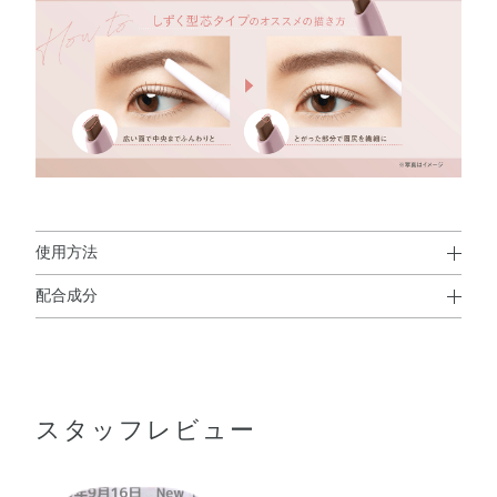
使用方法
配合成分
使用方法
ベヘン酸・合成モクロウ・トリエチルヘキサノイン・ダイ
●使いはじめは数回軸を回転させ、2mmくらいくり出して、眉毛を1
マージリノール酸（フィトステリル／イソステアリル／セ
本1本かき足すように描いてください。
※芯の出しすぎや、落下・衝撃により折れることがあります。
チル／ステアリル／ベヘニル）・トリ酢酸テトラステアリ
スタッフレビュー
ン酸スクロース・水添ヒマシ油・セスキイソステアリン酸
ソルビタン・オリーブ果実油・ゴマ種子油・サフラワー
油・シア脂・トコフェロール・ホホバ種子油・スクワラ