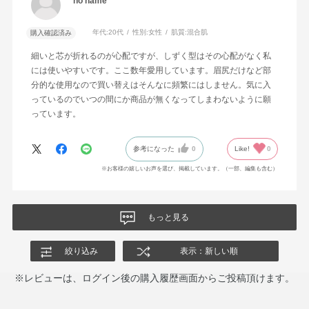
no name
年代:
20代
性別:
女性
肌質:
混合肌
購入確認済み
細いと芯が折れるのが心配ですが、しずく型はその心配がなく私
には使いやすいです。ここ数年愛用しています。眉尻だけなど部
分的な使用なので買い替えはそんなに頻繁にはしません。気に入
っているのでいつの間にか商品が無くなってしまわないように願
っています。
参考になった
0
Like!
0
※お客様の嬉しいお声を選び、掲載しています。（一部、編集も含む）
もっと見る
絞り込み
表示：新しい順
※レビューは、ログイン後の購入履歴画面からご投稿頂けます。