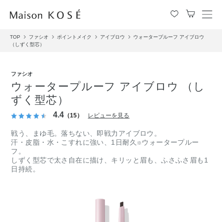
メ
ニ
TOP
ファシオ
ポイントメイク
アイブロウ
ウォータープルーフ アイブロウ
ュ
（しずく型芯）
ー
を
開
ファシオ
閉
ウォータープルーフ アイブロウ （し
す
ずく型芯）
る
4.4
（15）
レビューを見る
戦う、まゆ毛。落ちない、即戦力アイブロウ。
汗・皮脂・水・こすれに強い、1日耐久
ウォータープルー
※
フ。
しずく型芯で太さ自在に描け、キリッと眉も、ふさふさ眉も1
日持続。