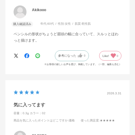
Akikooo
年代:
60代
性別:
女性
肌質:
乾性肌
購入確認済み
ペンシルの形状がちょうど眉頭の幅に合っていて、スルッとほわ
っと描けます。
参考になった
0
Like!
0
※お客様の嬉しいお声を選び、掲載しています。（一部、編集も含む）
2026.3.31
気に入ってます
容量：0.3g
カラー：02
商品を気に入ったポイントはどこですか
:価格
使った満足度
:★★★★★