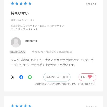
2025.2.7
持ちやすい
容量：6g
カラー：01
商品を気に入ったポイントはどこですか
:デザイン
使った満足度
:★★★★★
no name
年代:
50代
性別:
女性
肌質:
乾性肌
購入確認済み
友人から勧められました。太さとギザギザが持ちやすいです。カ
ーブしたコームでまつ毛を上げやすいと思います。
参考になった
0
Like!
1
※お客様の嬉しいお声を選び、掲載しています。（一部、編集も含む）
2024.3.5