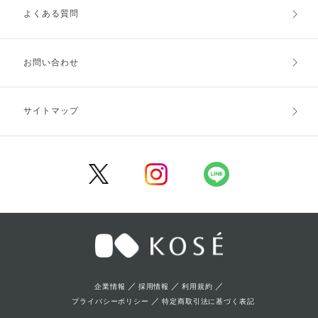
よくある質問
ご利用ガイドトップ
ご注文方法
お支払方法
送料・配送
お問い合わせ
キャンセル・返品・交換
ポイント・クーポン
サイトマップ
定期お届け便
商品レビュー
会員登録
／
／
／
企業情報
採用情報
利用規約
／
プライバシーポリシー
特定商取引法に基づく表記