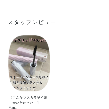
水添ポリイソブテン・タルク・トリメチルシロキシケイ
●まつ毛を持ち上げるように塗布します。
酸・水・カルナウバロウ・クオタニウム－18ヘクトライ
※落とすときは、洗顔料を使う前にまつ毛を指でつまむようにして
お湯でしっかりとふやかし、そのあと洗顔料で洗ってください。
ト・イソドデカン・ミリスチン酸デキストリン・（アクリ
※クレンジング料でも落とせます。ジェル・ローション・ミルクタ
スタッフレビュー
レーツ／VA）コポリマー・パラフィン・エタノール・シリ
イプのクレンジング料は落ちにくい場合があります。
カ・炭酸プロピレン・アンズ核油・オリーブ果実油・ゴマ
種子油・サフラワー油・シア脂・トコフェロール・ヒマワ
リ種子油・ホホバ種子油・ローズマリー葉エキス・BG・ア
ミノプロピルトリエトキシシラン・シクロメチコン・ジポ
リヒドロキシステアリン酸PEG－30・ジメチコノール・ジ
メチコン・ジメチルシリル化シリカ・スクワラン・ステア
ロイルメチルタウリンNa・デシルテトラデカノール・トリ
フルオロアルキルジメチルトリメチルシロキシケイ酸・ポ
リビニルアルコール・マイクロクリスタリンワックス・ミ
ツロウ・ミネラルオイル・ラウロイルリシン・レシチン・
メチルパラベン・酸化鉄
【こんなマスカラ早く出
会いたかった！】 …
Mana