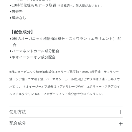
●10時間化粧もちデータ取得
※当社調べ。個人差があります。
●無香料
●繊維なし
【配合成分】
●5種のオーガニック植物抽出成分・スクワラン（エモリエント） 配
合
●パーマネントカール成分配合
●ネオイージーオフ成分配合
5種のオーガニック植物抽出成分はオリーブ果実油・ホホバ種子油・サフラワー
油・シア脂・ゴマ種子油。パーマネントカール成分はヒマワリ種子油・カルナウ
バロウ。 ネオイージーオフ成分は（アクリレーツ/VA）コポリマー・ステアロイ
ルメチルタウリン Na。 フェザーフィット成分はラウロイルリシン。
使用方法
配合成分
使用方法