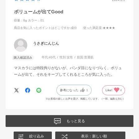
ボリュームが出てGood
容量：6g
カラー：01
商品を気に入ったポイントはどこですか
:成分
使った満足度
:★★★★
うさぎにんじん
年代:
40代
性別:
女性
肌質:
普通肌
購入確認済み
マスカラには特段拘りがないが、パンダ目になりづらく、ボリュ
ームが出て、それをキープしてくれるところが気に入った。
参考になった
1
Like!
4
※お客様の嬉しいお声を選び、掲載しています。（一部、編集も含む）
もっと見る
絞り込み
表示：新しい順