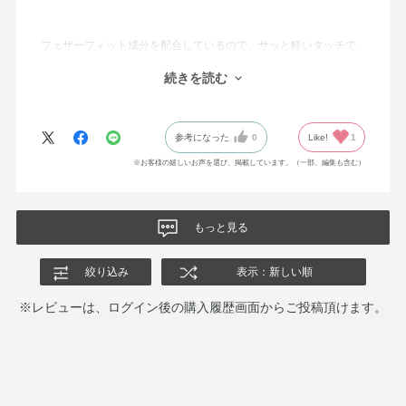
フェザーフィット成分を配合しているので、サッと軽いタッチで
塗布できて、ファイバーがまつげに絡んでくれるので、何度も重
続きを読む
ねなくてもまつ毛が伸びてくれます。
参考になった
0
Like!
1
カーブがかかってるのでまぶだのカーブに添わせやすくて塗りや
すい
※お客様の嬉しいお声を選び、掲載しています。（一部、編集も含む）
もっと見る
絞り込み
表示：新しい順
※レビューは、ログイン後の購入履歴画面からご投稿頂けます。