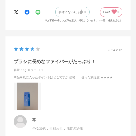
参考になった
0
Like!
0
※お客様の嬉しいお声を選び、掲載しています。（一部、編集も含む）
2024.2.15
ブラシに長めなファイバーがたっぷり！
容量：6g
カラー：01
商品を気に入ったポイントはどこですか
:価格
使った満足度
:★★★★
零
年代:
30代
性別:
女性
肌質:
混合肌