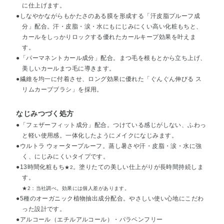
に仕上げます。
●しなやかながらもかたさのある膜を形成する「汗皮脂プルーフ成
分」配合。汗・皮脂・涙・水にもにじみにくい高い化粧もちと、
カールをしっかりロックする優れたカールキープ効果を叶えま
す。
●「パーマネントカール成分」配合。まつ毛を根もとから立ち上げ、
美しいカールまつ毛に導きます。
●繊維を均一に付着させ、ロング効果に優れた「ぐんぐん伸びる ス
リムカーブブラシ」を採用。
なじみつづく処方
●「フェザーフィット成分」配合。つけている感じがしない、ふわっ
と軽い使用感。一体化したようにメイクになじみます。
●ウルトラ ウォータープルーフ。蒸し暑さや汗・皮脂・涙・水に強
く、にじみにくいタイプです。
●13時間化粧もち
。塗りたての美しい仕上がりが長時間持続しま
★2
す。
★2：当社調べ。効果には個人差があります。
●5種のオーガニック植物抽出成分配合。やさしい使い心地にこだわ
った設計です。
●アルコール（エチルアルコール）・パラベンフリー