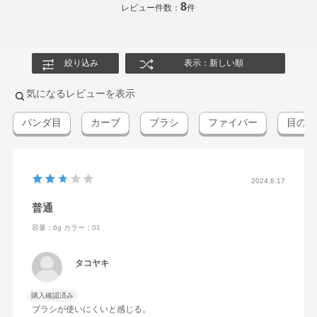
8
レビュー件数：
件
絞り込み
表示：新しい順
気になるレビューを表示
パンダ目
カーブ
ブラシ
ファイバー
目の下
2024.6.17
普通
容量：6g
カラー：01
タコヤキ
購入確認済み
ブラシが使いにくいと感じる。