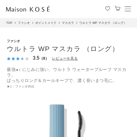
メ
ニ
TOP
ファシオ
ポイントメイク
マスカラ
ウルトラ WP マスカラ （ロング）
ュ
ー
を
ファシオ
開
ウルトラ WP マスカラ （ロング）
閉
す
3.5
（8）
レビューを見る
る
最強
にじみに強い、ウルトラ ウォータープルーフ マスカ
★1
ラ。
ぱっちりロング＆カールキープで、濃く長いまつ毛に。
★1：ファシオ内比