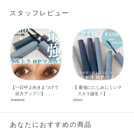
ウ・パルミチン酸デキストリン・ポリメチルシルセスキオ
▽ファシオ マスカラ リムーバーはこちら
スタッフレビュー
キサン・ジステアルジモニウムヘクトライト・イソステア
◆
マスカラ リムーバー：924円（税込）
リン酸デキストリン・シリカ・（アクリレーツ／VA）コポ
リマー・パラフィン・レーヨン・オリーブ果実油・ゴマ種
子油・サフラワー油・シア脂・トコフェロール・ヒマワリ
種子油・ホホバ種子油・BHT・（エチレン／プロピレン）
コポリマー・カルナウバロウ・スクワラン・ステアリン酸
グリセリル（SE）・セスキオレイン酸ソルビタン・ナイロ
ン－6・ポリエチレン・ポリプロピレン・ラウロイルリシ
ン・レシチン・水添マイクロクリスタリンワックス・炭酸
プロピレン・フェノキシエタノール・酸化チタン・酸化鉄
【一日中上向きまつげで
【 最強ににじみにくいマ
目力アップ♡】 …
スカラ誕生！】 …
manami
shiori
あなたにおすすめの商品