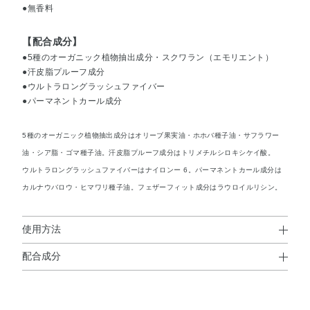
●無香料
【配合成分】
●5種のオーガニック植物抽出成分・スクワラン（エモリエント）
●汗皮脂プルーフ成分
●ウルトラロングラッシュファイバー
●パーマネントカール成分
5種のオーガニック植物抽出成分はオリーブ果実油・ホホバ種子油・サフラワー
油・シア脂・ゴマ種子油。汗皮脂プルーフ成分はトリメチルシロキシケイ酸。
ウルトラロングラッシュファイバーはナイロンー 6。パーマネントカール成分は
カルナウバロウ・ヒマワリ種子油。フェザーフィット成分はラウロイルリシン。
使用方法
配合成分
使用方法
水添ポリイソブテン・イソドデカン・トリメチルシロキシ
●まつ毛を持ち上げるように塗布します。
ケイ酸・マイクロクリスタリンワックス・キャンデリラロ
※落とすときは、ファシオ マスカラ リムーバーをおすすめします。