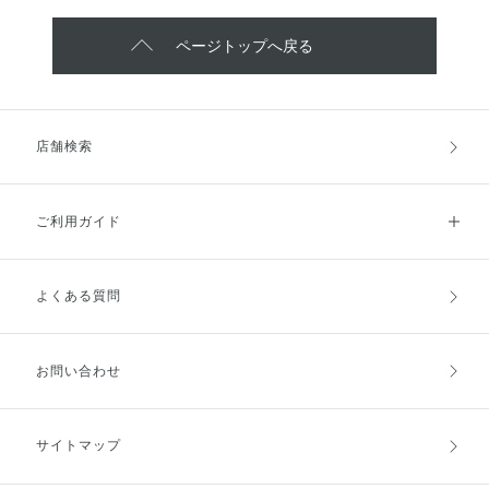
ページトップへ戻る
店舗検索
ご利用ガイド
よくある質問
ご利用ガイドトップ
ご注文方法
お支払方法
送料・配送
お問い合わせ
キャンセル・返品・交換
ポイント・クーポン
サイトマップ