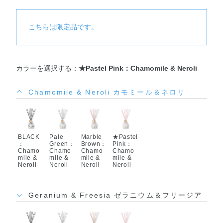
こちらは限定品です。
カラーを選択する：
★Pastel Pink：Chamomile & Neroli
Chamomile & Neroli カモミール＆ネロリ
BLACK
Pale
Marble
★Pastel
：
Green：
Brown：
Pink：
Chamo
Chamo
Chamo
Chamo
mile &
mile &
mile &
mile &
Neroli
Neroli
Neroli
Neroli
Geranium & Freesia ゼラニウム＆フリージア