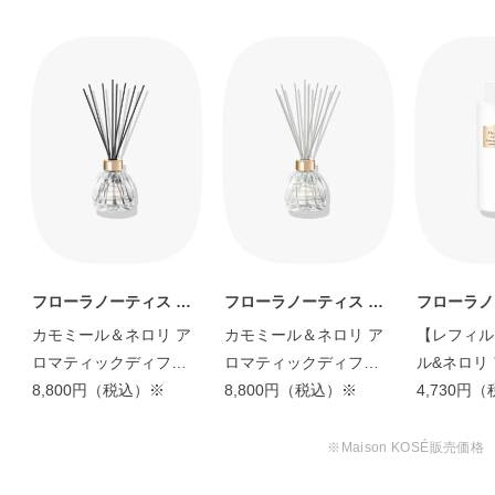
アロマティックディフューザー グラスベースの穴あきキャ
ップをはずし、レフィルをすべて注ぎ入れます。
※1
そのあと、穴あきキャップをしめ、リードスティックが全
体に広がるように差し込んでお使いください。
※2
リードスティックはご使用本数によって香り立ちを調整で
きます。お好みに合わせてお使いください。
※1 容器が転倒しないよう、平らで安全な場所に置いて使用してください。
※2 リードスティックを差し込んでから、香りが広がるまでに数時間かかりま
フローラノーティス ジ
フローラノーティス ジ
フローラノ
す。
ルスチュアート
ルスチュアート
ルスチュア
カモミール＆ネロリ ア
カモミール＆ネロリ ア
【レフィル
ロマティックディフュ
ロマティックディフュ
ル&ネロリ
使用上の注意
ーザー （ブラック）
8,800円（税込）※
ーザー （ペールグリー
8,800円（税込）※
ックディフ
4,730円
ン）
＜レフィル＞
※Maison KOSÉ販売価格
●用途以外には使用しないでください。
●付属のスティック以外は使用しないでください。使用中・使用後の