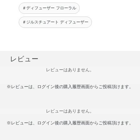
●変色や変形の原因となりますので、使用中のスティックがカーテン
＃ディフューザー フローラル
や壁、家具等に触れないようにして置いてください。
●使用中、まれにスティックが変色したり、スティックの色が液に溶
＃ジルスチュアート ディフューザー
け出す場合がありますが、品質には問題はありません。
●使用中・使用後のスティックに直接触れないでください。扱うとき
はティッシュペーパーなどをお使いください。手についた場合
は、石けんなどで充分に洗い流してください。
レビュー
＜グラスベース＞
●用途以外には使用しないでください。
レビューはありません。
●ご使用の前に、アロマティックディフューザー レフィル及びリー
ドスティックの使用上の注意をよく読んでからご使用ください。
●容器はガラス製のため、落下などの強い衝撃をあたえないでくださ
※レビューは、ログイン後の購入履歴画面からご投稿頂けます。
い。
●容器は繰り返しお使いいただけます。異なる香りを詰め替える場合
は、香りが混ざらないよう容器を水でよく洗い、乾かしてからご
レビューはありません。
使用ください。
●平らな場所に水平に置いてご使用・保管し、転倒や落下にご注意く
※レビューは、ログイン後の購入履歴画面からご投稿頂けます。
ださい。
●ひびや欠けが生じた場合はご使用をおやめください。事故の原因と
なることがあります。