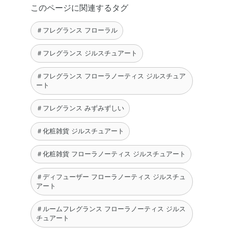
スティックには直接触れないでください。扱うときはティッシュ
このページに関連するタグ
ペーパーなどをお使いください。手についた場合は、石けんなど
で充分に洗い流してください。
＃フレグランス フローラル
●シミや変色の原因となりますので、中身がこぼれたときはすぐに拭
き取ってください。
＃フレグランス ジルスチュアート
●変色や変形の原因となりますので、スティックがカーテン・壁・家
具等に触れないようにして置いてください。
＃フレグランス フローラノーティス ジルスチュア
●天然由来成分配合のため、沈殿やにごり等が生じたり、変色したり
ート
する場合がありますが、品質に問題はありません。
●使用中、まれにスティックが変色したり、スティックの色が液に溶
＃フレグランス みずみずしい
け出す場合がありますが、品質には問題はありません。
●肌についたときや目に入ったときはすぐに洗い流し、異常がある場
＃化粧雑貨 ジルスチュアート
合は医師にご相談ください。
●高温、直射日光を避け、乳幼児の手の届かないところ、またペット
＃化粧雑貨 フローラノーティス ジルスチュアート
が近づかないところで使用、保管してください。
●本品は飲めません。誤飲した場合は水を飲ませるなどの処置をし、
＃ディフューザー フローラノーティス ジルスチュ
医師にご相談ください。
アート
●火気には近づけないでください。
＃ルームフレグランス フローラノーティス ジルス
＜リードスティック＞
チュアート
●用途以外には使用しないでください。