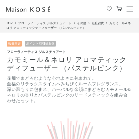
メ
ニ
TOP
フローラノーティス ジルスチュアート
その他
化粧雑貨
カモミール＆ネ
ュ
ロリ アロマティックディフューザー （パステルピンク）
ー
を
開
閉
フローラノーティス ジルスチュアート
す
カモミール＆ネロリ アロマティック
る
ディフューザー （パステルピンク）
花畑でまどろむような心地よさに包まれて。
至福のリラックスタイムへみちびくルームフレグランス。
深い温もりに包まれ、ハーバルな余韻にまどろむカモミール&
ネロリの香りとパステルピンクのリードスティックを組み合
わせたセット。