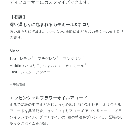
ディフューザーにカスタマイズできます。
【香調】
深い温もりに包まれるカモミール&ネロリ
深い温もりに包まれ、ハーバルな余韻にまどろむカモミール&ネロリ
の香り。
Note
＊
＊
＊
Top：レモン
、プチグレン
、マンダリン
＊
＊
Middle：ネロリ
、ジャスミン、カモミール
Last：ムスク、アンバー
＊天然香料
エッセンシャルフラワーオイルアコード
まるで花畑の中でまどろむような心地よさに包まれる、オリジナル
アコードを共通配合。センチフォリアローズ アブソリュート、イラ
ンイランオイル、ダバナオイルの3種の精油をブレンドし、至福のリ
ラックスタイムを演出。