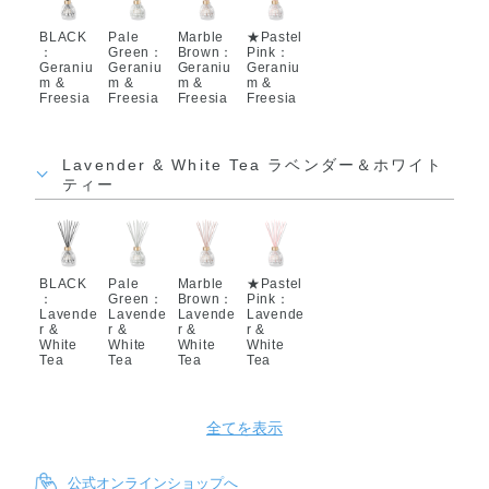
BLACK
Pale
Marble
★Pastel
：
Green：
Brown：
Pink：
Geraniu
Geraniu
Geraniu
Geraniu
m &
m &
m &
m &
Freesia
Freesia
Freesia
Freesia
Lavender & White Tea ラベンダー＆ホワイト
ティー
BLACK
Pale
Marble
★Pastel
：
Green：
Brown：
Pink：
Lavende
Lavende
Lavende
Lavende
r &
r &
r &
r &
White
White
White
White
Tea
Tea
Tea
Tea
全てを表示
公式オンラインショップへ