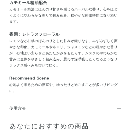
カモミール精油配合
カモミール精油はほんのり甘さを感じるハーバルな香り。心をほど
くようにやわらかな香りで包み込み、穏やかな睡眠時間に寄り添い
ます。
香調：シトラスフローラル
レモンなど柑橘のほんのりとした甘みが織りなす、みずみずしく爽
やかな印象。カモミールやネロリ、ジャスミンなどの穏やかな香り
が、心地よい安らぎとあたたかみをもたらす。ムスクのやわらかな
甘みは全体をやさしく包み込み、思わず深呼吸したくなるようなリ
ラックス感へみちびいてゆく。
Recommend Scene
心地よく眠るための寝室や、ゆったりと過ごすことが多いリビング
に。
使用方法
使用方法
あなたにおすすめの商品