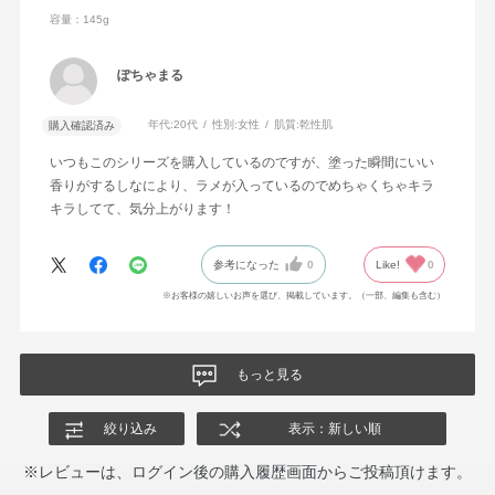
容量：145g
ぽちゃまる
年代:
20代
性別:
女性
肌質:
乾性肌
購入確認済み
いつもこのシリーズを購入しているのですが、塗った瞬間にいい
香りがするしなにより、ラメが入っているのでめちゃくちゃキラ
キラしてて、気分上がります！
参考になった
0
Like!
0
※お客様の嬉しいお声を選び、掲載しています。（一部、編集も含む）
もっと見る
絞り込み
表示：新しい順
※レビューは、ログイン後の購入履歴画面からご投稿頂けます。