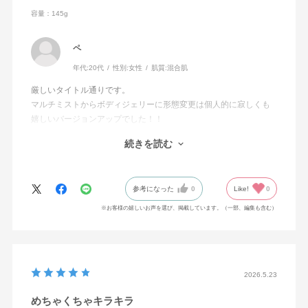
容量：145g
ペ
年代:
20代
性別:
女性
肌質:
混合肌
厳しいタイトル通りです。
マルチミストからボディジェリーに形態変更は個人的に寂しくも
嬉しいバージョンアップでした！！
というのはマルチミストは髪にも使えますが使用前に毎回振るの
続きを読む
が地味に面倒だったからです。
ただ、この商品はジェルなのでバスタイム後にすぐ大好きな
FloraNotisブルーハイドレンジアの華やかで甘くどこかほろ苦い爽
参考になった
0
Like!
0
やかな香りに包まれながらケアが出来ます。
そういった期待と成分表もしっかり見て、ラメがないと思いオン
※お客様の嬉しいお声を選び、掲載しています。（一部、編集も含む）
ライン予約しましたが、正直店頭で試すべきでした。
UVセラムにラメが入るのは分かりますが、バスタイム後のリラッ
クスしながらボディケアをするとなるとラメ初心者の自分は寝具
や寝間着等にラメがつくリスクで幾つか買ったアイテムであまり
2026.5.23
使っていません、今はハンドクリーム代わりに使っています。
もし、来年再販する際は、ラメ無しで髪の水分ケアに使えるもの
めちゃくちゃキラキラ
だったら嬉しいです。