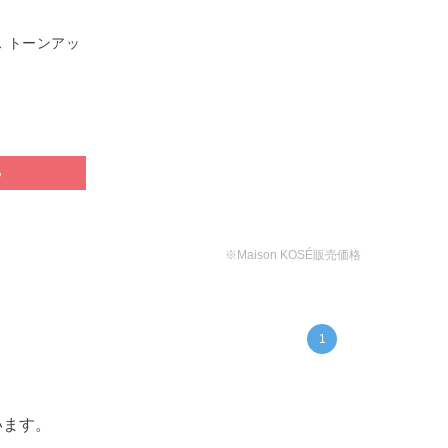
 トーンアッ
る
※Maison KOSÉ販売価格
1
います。