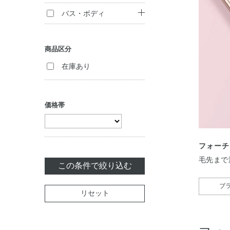
ージュ
フェイスパウダー
シャンプー
バス・ボディ
セット商品
ヘアパック・コン
ボディ洗浄料
ディショナー
商品区分
ハンドケア
トリートメント
在庫あり
（インバス）
ボディケア・制汗
料
ヘアスタイリング
価格帯
セット商品
フォーチ
毛先まで
この条件で絞り込む
ブ
リセット