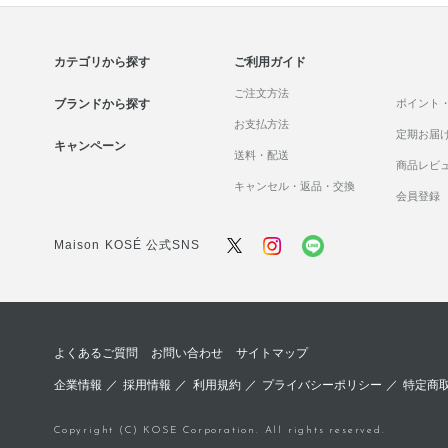
カテゴリから探す
ご利用ガイド
ご注文方法
ブランドから探す
ポイント
お支払方法
定期お届
キャンペーン
送料・配送
商品レビ
キャンセル・返品・交換
会員登録
Maison KOSÉ 公式SNS
よくあるご質問
お問い合わせ
サイトマップ
企業情報
／
採用情報
／
利用規約
／
プライバシーポリシー
／
特定商
Copyright (C) KOSE Corporation. All rights reserved.