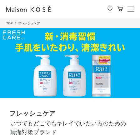
メ
ニ
TOP
フレッシュケア
ュ
ー
を
開
閉
す
る
フレッシュケア
いつでもどこでもキレイでいたい方のための
清潔対策ブランド