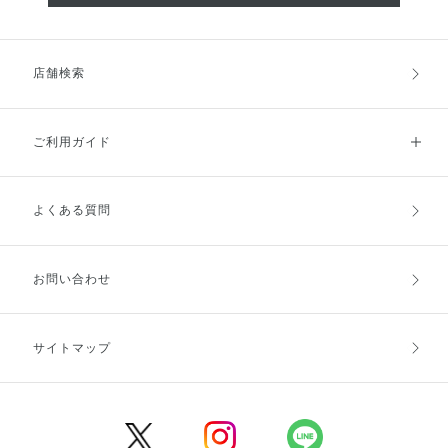
店舗検索
ご利用ガイド
よくある質問
ご利用ガイドトップ
ご注文方法
お支払方法
送料・配送
お問い合わせ
キャンセル・返品・交換
ポイント・クーポン
サイトマップ
定期お届け便
商品レビュー