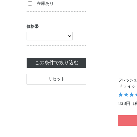
在庫あり
トリートメント
ボディケア・制汗
化粧雑貨
（アウトバス）
料
美容サプリメント
ヘアスタイリング
セット商品
価格帯
白髪染め
ヘアカラー
セット商品
この条件で絞り込む
リセット
フレッシ
ドライシ
838円
（