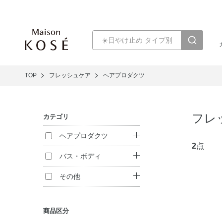
TOP
フレッシュケア
ヘアプロダクツ
フレ
カテゴリ
ヘアプロダクツ
2
点
シャンプー
バス・ボディ
ヘアパック・コン
ボディ洗浄料
その他
ディショナー
ハンドケア
フレグランス
トリートメント
商品区分
（インバス）
入浴剤
メンズ