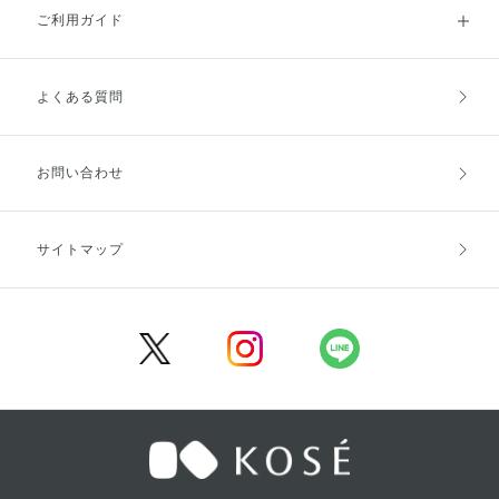
ご利用ガイド
よくある質問
ご利用ガイドトップ
ご注文方法
お支払方法
送料・配送
お問い合わせ
キャンセル・返品・交換
ポイント・クーポン
サイトマップ
定期お届け便
商品レビュー
会員登録