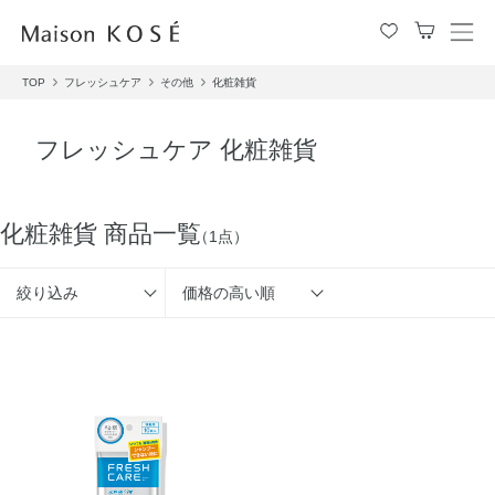
メ
ニ
TOP
フレッシュケア
その他
化粧雑貨
ュ
ー
を
フレッシュケア 化粧雑貨
開
閉
す
る
化粧雑貨 商品一覧
（1点）
絞り込み
価格の高い順