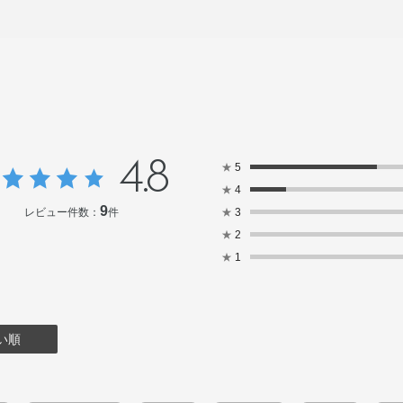
4.8
★
5
★
4
9
レビュー件数：
件
★
3
★
2
★
1
い順