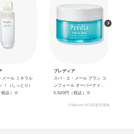
ア
プレディア
プ
・メール ミネラル
スパ・エ・メール ブラン コ
プテ
ン Ⅰ（しっとり）
ンフォール オーバーナイト
ク 
クリアジェル
円（税込）※
5,500円（税込）※
2,
※Maison KOSÉ販売価格