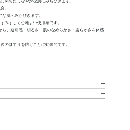
感に満ちたしなやかな肌にみちびきます。
配合。
アな肌へみちびきます。
みずみずしく心地よい使用感です。
から、透明感・明るさ・肌のなめらかさ・柔らかさを体感
け後のほてりを防ぐことに効果的です。
酸ジカリウム※、 精製水、エタノール、1，3－ブチレ
カデミアナッツ油、パルミチン酸セチル、dl－α－トコ
をとり、やさしくすべらせるように肌になじませます。
葉エキス、シーグラスエキス、ヒオウギ抽出液、ヨクイニン
マグネシウム、海水、海藻エキス（1）、海藻エキス