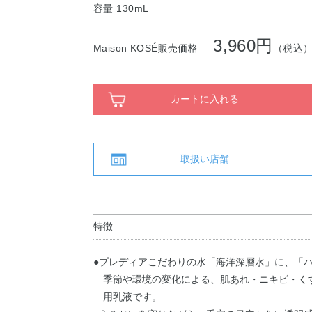
容量 130mL
3,960円
Maison KOSÉ販売価格
（税込
カートに入れる
取扱い店舗
特徴
●プレディアこだわりの水「海洋深層水」に、「
季節や環境の変化による、肌あれ・ニキビ・く
用乳液です。