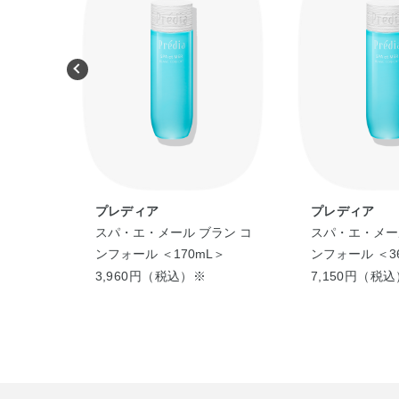
プレディア
プレディア
＆ マイ
スパ・エ・メール ブラン コ
スパ・エ・メー
ミネラル
ンフォール ＜170mL＞
ンフォール ＜3
3,960円（税込）※
7,150円（税