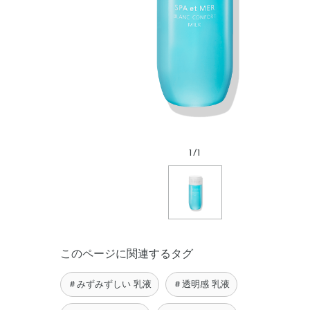
1
/
1
このページに関連するタグ
＃みずみずしい 乳液
＃透明感 乳液