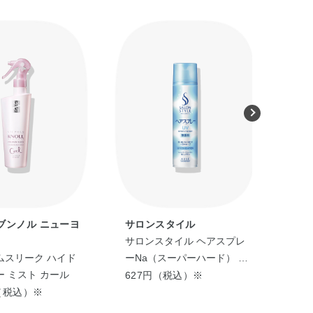
ブンノル ニューヨ
サロンスタイル
Mad
サロンスタイル ヘアスプレ
ステ
ムスリーク ハイド
ーNa（スーパーハード） ＜
ン5
 ミスト カール
180g＞
ュ 
627円（税込）※
1,
円（税込）※