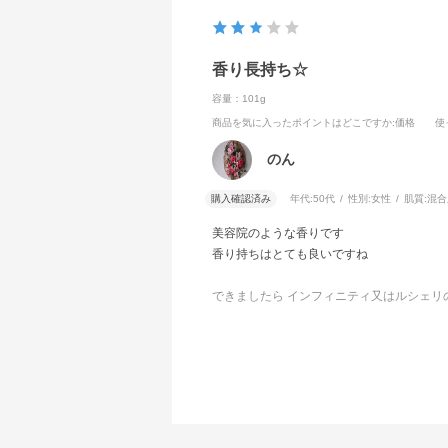
香り長持ち☆
容量：101g
商品を気に入ったポイントはどこですか
:価格
使
のん
購入確認済み
年代:
50代
性別:
女性
肌質:
混合
美容院のような香りです
香り持ちはとても良いですね
できましたら インフィニティ又はルシェリ