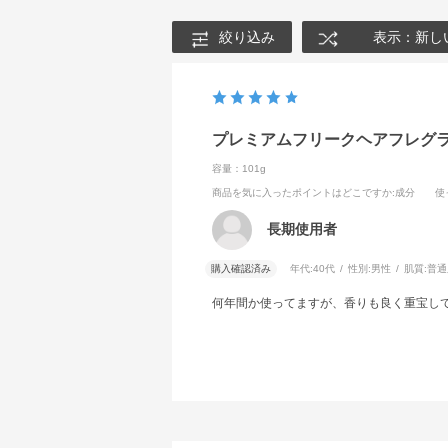
絞り込み
表示：新し
プレミアムフリークヘアフレグ
容量：101g
商品を気に入ったポイントはどこですか
:成分
使
長期使用者
購入確認済み
年代:
40代
性別:
男性
肌質:
普通
何年間か使ってますが、香りも良く重宝し