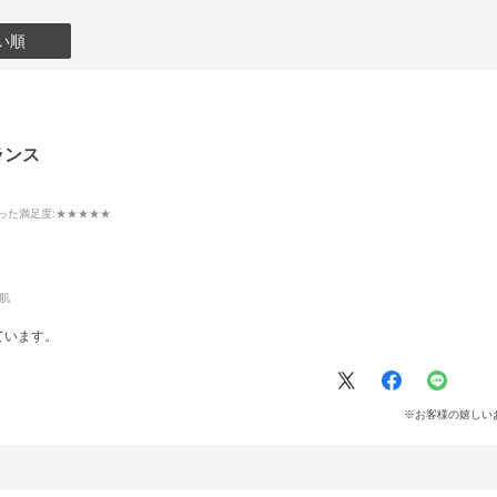
い順
ランス
った満足度
:★★★★★
肌
ています。
※お客様の嬉しい