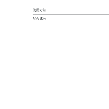
使用方法
配合成分
使用方法
DME・エタノール・水・香料・キハダ樹皮エキス
・スタイリングのあとや、髪のニオイが気になる
アリン酸PEG－50水添ヒマシ油・イソプロパノ
て、髪から15~20cmくらいはなしてスプレーし
ホリルコリングリコール・メチルパラベン