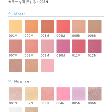
カラーを選択する：
003N
Matte
001M
002M
003M
004M
005M
006M
007M
008M
009M
010M
011M
012M
013M
014M
015M
Nuancer
001N
002N
003N
004N
005N
006N