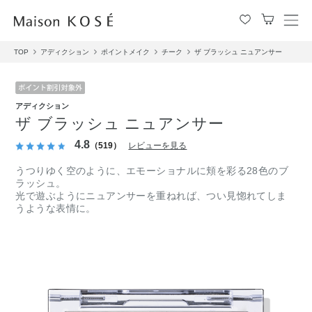
メ
ニ
TOP
アディクション
ポイントメイク
チーク
ザ ブラッシュ ニュアンサー
ュ
ー
を
開
アディクション
閉
ザ ブラッシュ ニュアンサー
す
る
4.8
（519）
レビューを見る
うつりゆく空のように、エモーショナルに頬を彩る28色のブ
ラッシュ。
光で遊ぶようにニュアンサーを重ねれば、つい見惚れてしま
うような表情に。