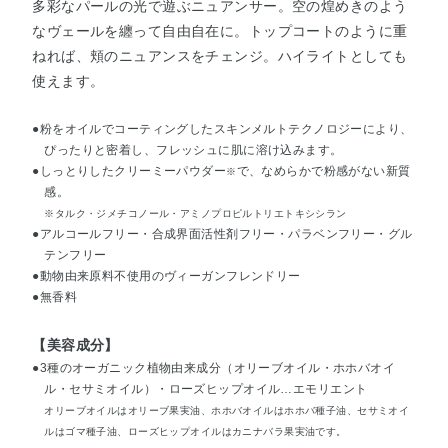
多彩なパールの光で遊ぶニュアンサー。空の煌めきのよう
なヴェールを纏って自由自在に。トップコートのように重
ねれば、頬のニュアンスをチェンジ。ハイライトとしても
使えます。
●粉をオイルでコーティングしたスキンメルトテクノロジーにより、
ぴったりと密着し、フレッシュに肌に溶け込みます。
●しっとりしたクリーミーパウダー
で、なめらかで粉感がない新質
※
感。
※タルク・ジメチコノール・アミノプロピルトリエトキシシラン
●アルコールフリー・合成界面活性剤フリー・パラベンフリー・グル
テンフリー
●動物由来原料不使用のヴィーガンフレンドリー
●無香料
【美容成分】
●3種のオーガニック植物由来成分（オリーブオイル・ホホバオイ
ル・セサミオイル）・ローズヒップオイル…エモリエント
オリーブオイルはオリーブ果実油、ホホバオイルはホホバ種子油、セサミオイ
ルはゴマ種子油、ローズヒップオイルはカニナバラ果実油です。