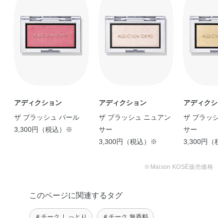
chi.
【2025年9月5日新色発
【わたしのおすすめ多幸
【アディクション限定ブ
売】 トップ …
感メイク(*´˘` …
ラッシュ】 ４ …
KoNu
urara
chi.
【夏のオレンジチーク】
-:*最新！血色ニュアンス
数あるADDI …
メイク*-: …
ʀɪʀɪʀɪ
Sumire
ADDICTION BLUSH ♩
…
chi.
アディクション
アディクション
アディクシ
ザ ブラッシュ パール
ザ ブラッシュ ニュアン
ザ ブラッ
3,300円（税込）※
サー
サー
3,300円（税込）※
3,300円
お気に入りのハイライト
【春夏おすすめピンクメ
をご紹介！！ 私 …
イク】 こんにち …
※Maison KOSÉ販売価格
shiho
taetae
【チークにラメの煌めき
【 マスク映え抜群のフェ
を！】 ADD …
イスカラー♡ 】 …
このページに関連するタグ
ʀɪʀɪʀɪ
shiori
【チークはマスクから見
:*.ADDICTION THE BLU
＃チーク しっとり
＃チーク 無香料