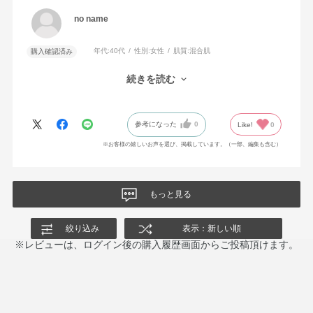
no name
年代:
40代
性別:
女性
肌質:
混合肌
購入確認済み
肌馴染みがよく、自然に血色良く見えます。イエベの日常使いに
続きを読む
使いやすいです。
参考になった
0
Like!
0
※お客様の嬉しいお声を選び、掲載しています。（一部、編集も含む）
もっと見る
絞り込み
表示：新しい順
※レビューは、ログイン後の購入履歴画面からご投稿頂けます。