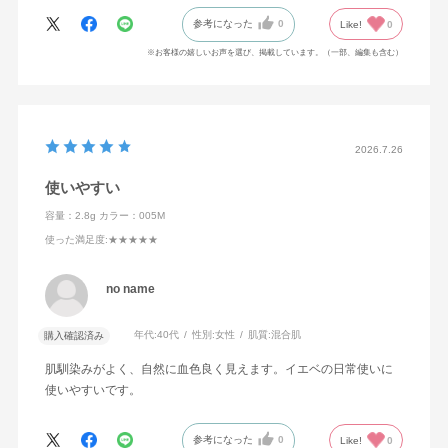
参考になった
0
Like!
0
※お客様の嬉しいお声を選び、掲載しています。（一部、編集も含む）
2026.7.26
使いやすい
容量：2.8g
カラー：005M
使った満足度
:★★★★★
no name
年代:
40代
性別:
女性
肌質:
混合肌
購入確認済み
肌馴染みがよく、自然に血色良く見えます。イエベの日常使いに
使いやすいです。
参考になった
0
Like!
0