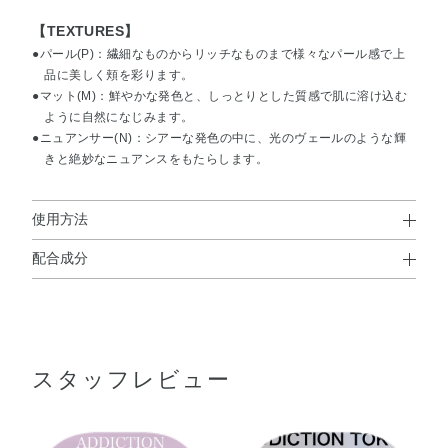
【TEXTURES】
●パール(P)：繊細なものからリッチなものまで様々なパール感で上
品に美しく頬を彩ります。
●マット(M)：鮮やかな発色と、しっとりとした質感で肌に溶け込む
ように自然になじみます。
●ニュアンサー(N)：シアーな発色の中に、光のヴェールのような輝
きと絶妙なニュアンスをもたらします。
使用方法
配合成分
使用方法
窒化ホウ素・合成金雲母・タルク・ホウケイ酸（Ca／
●適量をブラシにとり塗布してください。
Al）・（HDI／PPG／ポリカプロラクトン）クロスポリマ
ー・ワセリン・ジカプリン酸PG・ミネラルオイル・デシル
スタッフレビュー
テトラデカノール・リンゴ酸ジイソステアリル・テトラエ
チルヘキサン酸ペンタエリスリチル・（PEG－15／ラウリ
ルジメチコン）クロスポリマー・オリーブ果実油・カニナ