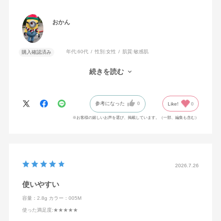
おかん
年代:
60代
性別:
女性
肌質:
敏感肌
購入確認済み
粉質が良く、標準よりかなり白いブルベ肌にも合う色味で、顎の
続きを読む
ラインやノーズシャドウに使いやすいです。
参考になった
0
Like!
0
※お客様の嬉しいお声を選び、掲載しています。（一部、編集も含む）
2026.7.26
使いやすい
容量：2.8g
カラー：005M
使った満足度
:★★★★★