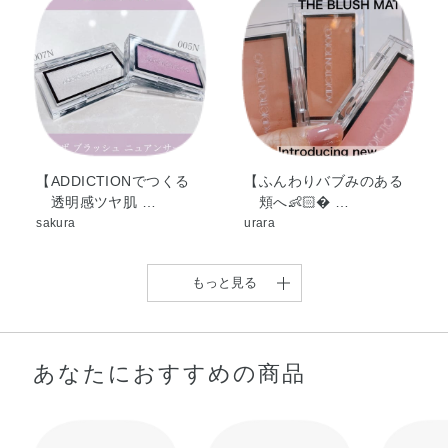
バラ果実油・ゴマ種子油・ジパルミチン酸アスコルビル・
トコフェロール・ホホバ種子油・DPG・アミノプロピルト
リエトキシシラン・アモジメチコン・イソドデカン・エチ
ルセルロース・オクチルドデカノール・クエン酸Na・シリ
カ・ジメチコノール・ハイドロゲンジメチコン・合成ワッ
クス・酸化スズ・マイカ・酸化チタン・酸化亜鉛・酸化
鉄・黄4・赤226
【ADDICTIONでつくる
【ふんわりバブみのある
透明感ツヤ肌 …
頬へ👶🏻‪‪ …
sakura
urara
もっと見る
あなたにおすすめの商品
【チークで華やかな印象
に…】 暖かく …