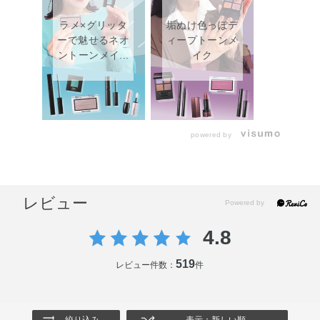
ラメ×グリッタ
垢ぬけ色っぽデ
ーで魅せるネオ
ィープトーンメ
ントーンメイ...
イク
powered by
レビュー
4.8
519
レビュー件数：
件