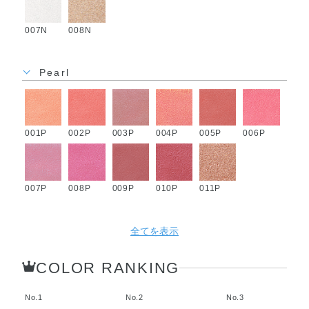
007N
008N
Pearl
001P
002P
003P
004P
005P
006P
007P
008P
009P
010P
011P
全てを表示
COLOR RANKING
No.1
No.2
No.3