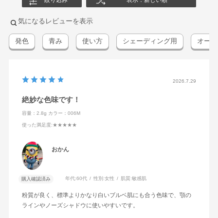
絞り込み
表示：新しい順
気になるレビューを表示
発色
青み
使い方
シェーディング用
オーロ
2026.7.29
絶妙な色味です！
容量：2.8g
カラー：006M
使った満足度
:★★★★★
おかん
年代:
60代
性別:
女性
肌質:
敏感肌
購入確認済み
粉質が良く、標準よりかなり白いブルベ肌にも合う色味で、顎の
ラインやノーズシャドウに使いやすいです。