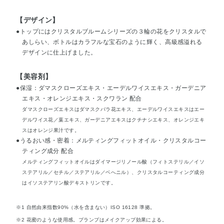
【デザイン】
●トップにはクリスタルブルームシリーズの３輪の花をクリスタルで
あしらい、ボトルはカラフルな宝石のように輝く、高級感溢れる
デザインに仕上げました。
【美容剤】
●保湿：ダマスクローズエキス・エーデルワイスエキス・ガーデニア
エキス・オレンジエキス・スクワラン 配合
ダマスクローズエキスはダマスクバラ花エキス、エーデルワイスエキスはエー
デルワイス花／葉エキス、ガーデニアエキスはクチナシエキス、オレンジエキ
スはオレンジ果汁です。
●うるおい感・密着：メルティングフィットオイル・クリスタルコー
ティング成分 配合
メルティングフィットオイルはダイマージリノール酸（フィトステリル／イソ
ステアリル／セチル／ステアリル／ベへニル）、クリスタルコーティング成分
はイソステアリン酸デキストリンです。
※1 自然由来指数90%（水を含まない）ISO 16128 準拠。
※2 花蜜のような使用感。プランプはメイクアップ効果による。