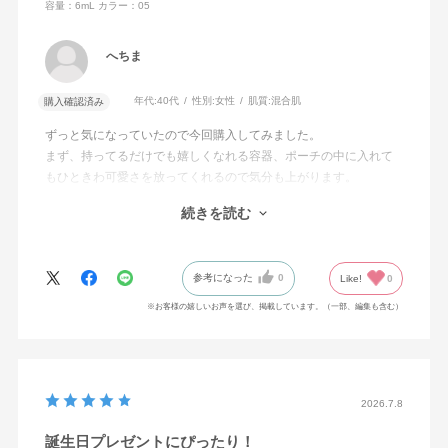
容量：6mL
カラー：05
へちま
年代:
40代
性別:
女性
肌質:
混合肌
購入確認済み
ずっと気になっていたので今回購入してみました。
まず、持ってるだけでも嬉しくなれる容器、ポーチの中に入れて
もひときわ可愛さを放ってくれるので気分も上がります。
肝心な付けてみた感想は、いい!とにかくいいです。
続きを読む
選んだお色は想像とおりの可愛さでした。
無くなったらまたリピートします。
参考になった
0
Like!
0
※お客様の嬉しいお声を選び、掲載しています。（一部、編集も含む）
2026.7.8
誕生日プレゼントにぴったり！