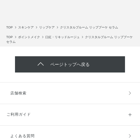
TOP
スキンケア
リップケア
クリスタルブルーム リップブーケ セラム
TOP
ポイントメイク
口紅・リキッドルージュ
クリスタルブルーム リップブーケ
セラム
ページトップへ戻る
店舗検索
ご利用ガイド
よくある質問
ご利用ガイドトップ
ご注文方法