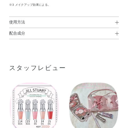
※3 メイクアップ効果による。
使用方法
配合成分
使用方法
ラウロイルグルタミン酸ジ（フィトステリル／オクチルド
●付属のチップに適量をとり、唇に直接お使いください。
デシル）・ダイマージリノール酸（フィトステリル／イソ
●温感や清涼感が苦手な方、肌の弱い方はご使用をお控えください。
ステアリル／セチル／ステアリル／ベヘニル）・トリイソ
スタッフレビュー
ステアリン酸ポリグリセリル－2・イソステアリン酸デキ
ストリン・パルミチン酸デキストリン・ポリブテン・（カ
プリル／カプリン／ミリスチン／ステアリン酸）トリグリ
セリル・（パルミチン酸／エチルヘキサン酸）デキストリ
ン・テトライソステアリン酸ペンタエリスリチル・スクワ
ラン・エーデルワイス花／葉エキス・オレンジ果汁・クチ
ナシエキス・ダマスクバラ花エキス・トコフェロール・
BG・BHT・DPG・（エチレン／プロピレン）コポリマ
ー・クエン酸・グリセリン・シリカ・ジメチコン・トリイ