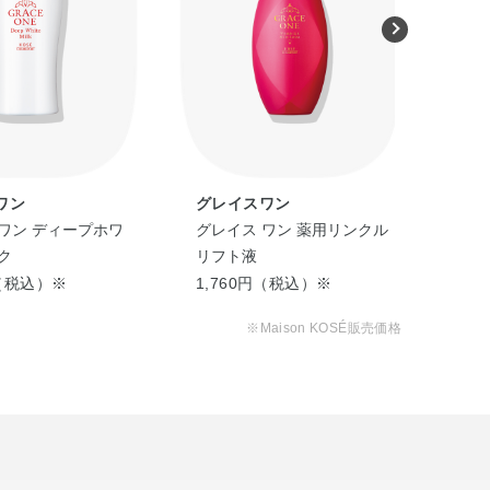
ワン
グレイスワン
グ
ワン ディープホワ
グレイス ワン 薬用リンクル
グレ
ク
リフト液
ェ
円（税込）※
1,760円（税込）※
1,
※Maison KOSÉ販売価格