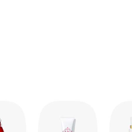
水・BG・グリセリン・エタノール・DPG・アス
●洗顔のあと、コットンまたは手のひらに適量を
エキス・センチフォリアバラ花エキス・トコフェ
◇商品の特性上、橙色をおびています。
エキス・加水分解エラスチン・加水分解ヒアルロン
ーツ／アクリル酸アルキル（C10－30））クロ
酸・ステアリン酸グリセリル・セスキオレイン酸
カプリン酸）グリセリル・トリエチルヘキサノイ
酸／ステアリン酸／ロジン酸）ジペンタエリスリチ
ム油・水添ヤシ油・水添レシチン・エチルパラベ
メル