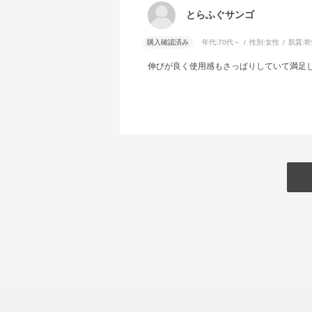
とらふぐサンゴ
購入確認済み
年代:
70代～
性別:
女性
肌質:
乾
伸びが良く使用感もさっぱりしていて満足