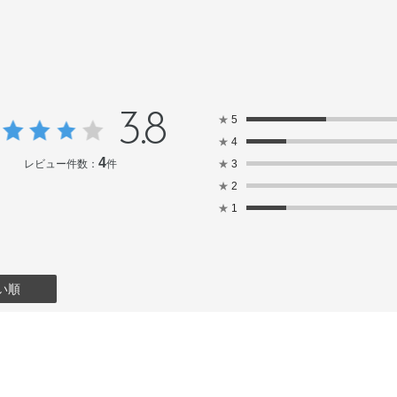
3.8
★
5
★
4
4
レビュー件数：
件
★
3
★
2
★
1
い順