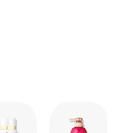
タキサンチン・サクシニルアテロコラーゲン・ザクロ果皮
とり、パッティングするように肌になじませます。
ロール・ヒアルロン酸Na・ヘマトコッカスプルビアリス
酸・水溶性コラーゲン・PEG－400・TEA・（アクリレ
スポリマー・ジカプリン酸PG・ジメチコン・ステアリン
ソルビタン・セテアリルアルコール・トリ（カプリル酸／
ン・パルミチン酸セチル・ヘキサ（ヒドロキシステアリン
ル・ポリアクリル酸Na・ポリソルベート80・水添パー
ン・フェノキシエタノール・メチルパラベン・香料・カラ