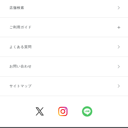
店舗検索
ご利用ガイド
よくある質問
ご利用ガイドトップ
ご注文方法
お支払方法
送料・配送
お問い合わせ
キャンセル・返品・交換
ポイント・クーポン
サイトマップ
定期お届け便
商品レビュー
会員登録