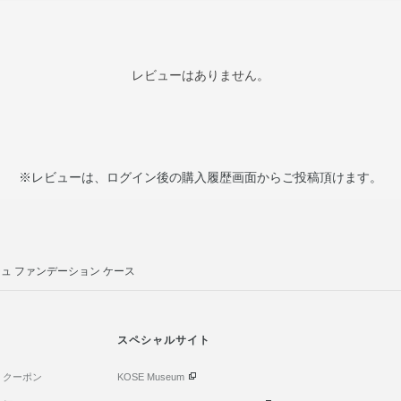
つも清潔にしてお使いください。
●よごれたときは、ぬるま湯に中性洗剤を薄くと
いだあと、水気をきり、日かげで完全に乾かし
レビューはありません。
※レビューは、ログイン後の購入履歴画面からご投稿頂けます。
ュ ファンデーション ケース
スペシャルサイト
・クーポン
KOSE Museum