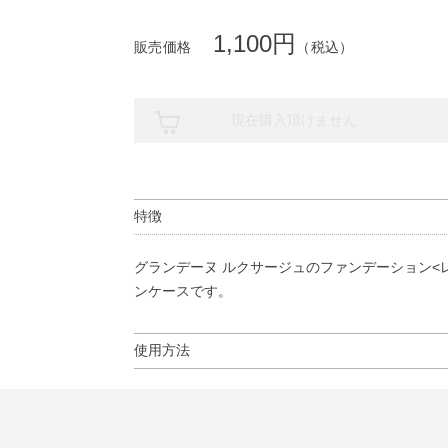
1,100円
販売価格
（税込）
現在購入頂けません
特徴
グランデーヌ ルクサージュのファンデーション<
ンケースです。
使用方法
使用上の注意
●スポンジがよごれるとファンデーションののび