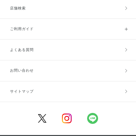
店舗検索
ご利用ガイド
よくある質問
ご利用ガイドトップ
ご注文方法
お支払方法
送料・配送
お問い合わせ
キャンセル・返品・交換
ポイント・クーポン
サイトマップ
定期お届け便
商品レビュー
会員登録