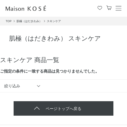
メ
ニ
TOP
肌極（はだきわみ）
スキンケア
ュ
ー
を
肌極（はだきわみ） スキンケア
開
閉
す
る
スキンケア 商品一覧
ご指定の条件に⼀致する商品は見つかりませんでした。
絞り込み
ページトップへ戻る