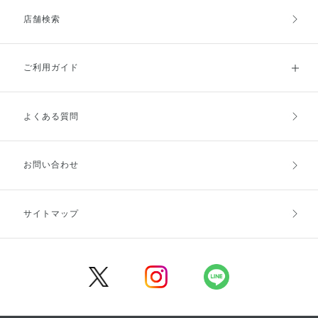
店舗検索
ご利用ガイド
よくある質問
ご利用ガイドトップ
ご注文方法
お支払方法
送料・配送
お問い合わせ
キャンセル・返品・交換
ポイント・クーポン
サイトマップ
定期お届け便
商品レビュー
会員登録