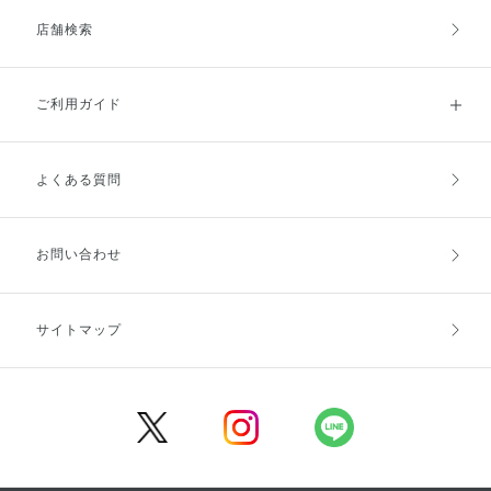
店舗検索
ご利用ガイド
よくある質問
ご利用ガイドトップ
ご注文方法
お支払方法
送料・配送
お問い合わせ
キャンセル・返品・交換
ポイント・クーポン
サイトマップ
定期お届け便
商品レビュー
会員登録