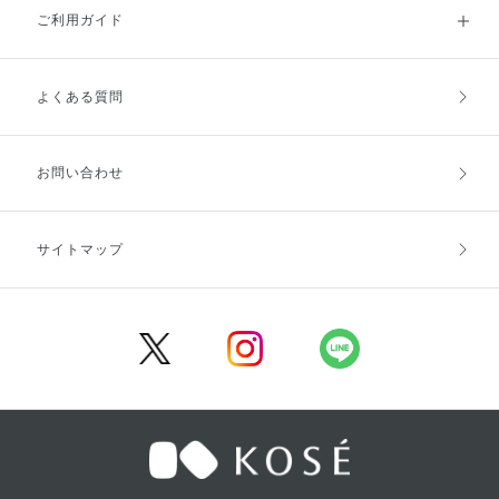
ご利用ガイド
よくある質問
ご利用ガイドトップ
ご注文方法
お支払方法
送料・配送
お問い合わせ
キャンセル・返品・交換
ポイント・クーポン
サイトマップ
定期お届け便
商品レビュー
会員登録