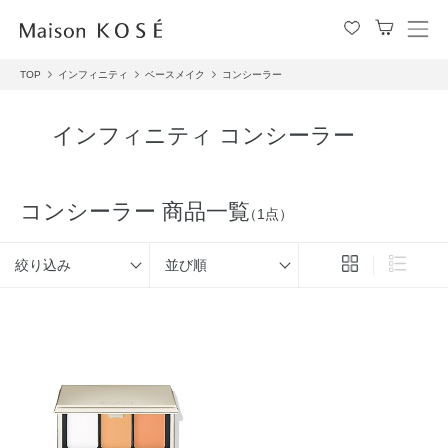
メ
ニ
TOP
インフィニティ
ベースメイク
コンシーラー
ュ
ー
を
インフィニティ コンシーラー
開
閉
す
る
コンシーラー 商品一覧
（1点）
絞り込み
並び順