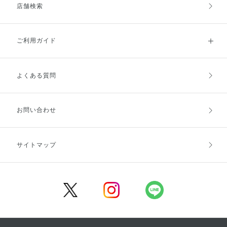
店舗検索
ご利用ガイド
よくある質問
ご利用ガイドトップ
ご注文方法
お支払方法
送料・配送
お問い合わせ
キャンセル・返品・交換
ポイント・クーポン
サイトマップ
定期お届け便
商品レビュー
会員登録