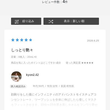
4
レビュー件数：
件
絞り込み
表示：新しい順
2026.6.25
しっとり艶々
容量：6枚入：20mL×6
商品を気に入ったポイントはどこですか
:成分
使った満足度
:★★★★★
kyon2.42
年代:
50代
性別:
女性
肌質:
乾性肌
購入確認済み
顔剃りをした後にインフィニティのアドバンストモイスチュアコ
ンセントレート、ツープッシュを全体に伸ばしたら優しくマスク
をフィットさせます。10分〜15分置き蒸しタオルをフンワリ乗せ