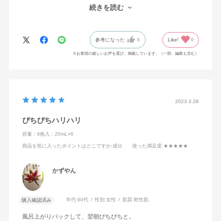
てタオルが冷めたら取ります。よーく馴染ませパッティングした
続きを読む
らエマルジョンを付け、仕上げはAGリペアクリームで蓋をするよ
うに両手で優しく押さえれば完璧です。翌朝は艶々ぷるんなお肌
に大満足します。月一のスペシャルケアです。
参考になった
0
Like!
0
※お客様の嬉しいお声を選び、掲載しています。（一部、編集も含む）
2023.3.28
ぴちぴちハリハリ
容量：6枚入：20mL×6
商品を気に入ったポイントはどこですか
:成分
使った満足度
:★★★★★
かずやん
年代:
60代
性別:
女性
肌質:
乾性肌
購入確認済み
風呂上がりパックして、翌朝ぴちぴちと。