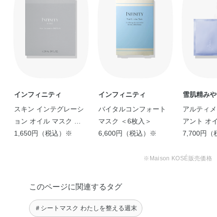
－2Na・PEG－40水添ヒマシ油・PEG－60水添ヒマシ油・
●その際、液がたれることがありますので、衣服などを汚さないよう
エタノール・キサンタンガム・クエン酸・セスキオレイン
ご注意ください。
●鼻や輪郭の部分は切り込みを使って顔にフィットさせます。
酸ソルビタン・テトラオクタン酸ペンタエリスリチル・ト
●10～15分おいてからマスクをはがし、液を手のひら全体に押さえ
リセテアレス－4リン酸・ポリアクリル酸Na・リン酸
るように肌によくなじませてください。
2Na・リン酸Na・ソルビン酸K・フェノキシエタノール・
メチルパラベン・安息香酸Na・香料・カラメル
使用上の注意
インフィニティ
インフィニティ
雪肌精みや
●衛生上、一度使用したマスクは、再度お使いにならないでくださ
スキン インテグレーシ
バイタルコンフォート
アルティメ
い。
●目に入ったときは、すぐに洗い流してください。
ョン オイル マスク ＜1
マスク ＜6枚入＞
アント オ
●コンタクトレンズをご使用の場合は、あらかじめはずしてからお使
枚入＞
1,650円（税込）※
6,600円（税込）※
6枚入＞
7,700円
いください。
●高温の場所や、日のあたる場所には置かないでください。
※Maison KOSÉ販売価格
このページに関連するタグ
＃シートマスク わたしを整える週末