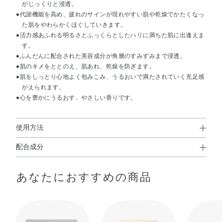
がじっくりと浸透。
●代謝機能を高め、疲れのサインが現れやすい肌や乾燥でかたくなっ
た肌をやわらかくほぐしていきます。
●活力感あふれる明るさとふっくらとしたハリに満ちた肌に出逢えま
す。
●ふんだんに配合された美容成分が角層のすみずみまで浸透。
●肌のキメをととのえ、肌あれ、乾燥を防ぎます。
●肌をしっとり心地よく包みこみ、うるおいで満たされていく充足感
がえられます。
●心を豊かにうるおす、やさしい香りです。
使用方法
配合成分
使用方法
温泉水・水・BG・DPG・PPG－9ジグリセリル・グリセリ
●洗顔後の清潔な肌にお使いください。
あなたにおすすめの商品
ン・エーデルワイスエキス・オタネニンジン根エキス・コ
●袋からマスクを取り出し、2つの突起部分を持ってゆっくりと広げ
ます。
ウケイテン根エキス・ショウブ根エキス・センキュウ水・
●マスクには表裏があります。
トコフェロール・フユムシナツクサタケエキス・ブクリョ
●大きい突起を右側にし、目の形に合わせて顔にのせ、ひたい、両
ウエキス・レイシエキス・ローヤルゼリーエキス・EDTA
頬、口のまわり、鼻の側面を手で押さえて密着させます。