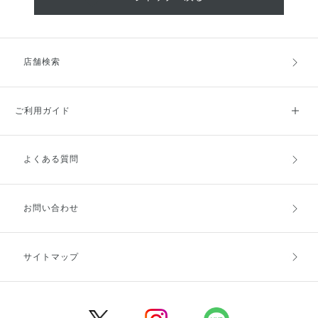
店舗検索
ご利用ガイド
よくある質問
ご利用ガイドトップ
ご注文方法
お支払方法
送料・配送
お問い合わせ
キャンセル・返品・交換
ポイント・クーポン
サイトマップ
定期お届け便
商品レビュー