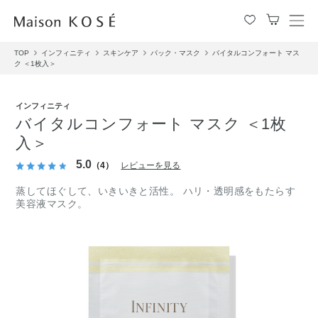
メ
ニ
TOP
インフィニティ
スキンケア
パック・マスク
バイタルコンフォート マス
ュ
ク ＜1枚入＞
ー
を
開
インフィニティ
閉
バイタルコンフォート マスク ＜1枚
す
入＞
る
5.0
（4）
レビューを見る
蒸してほぐして、いきいきと活性。 ハリ・透明感をもたらす
美容液マスク。