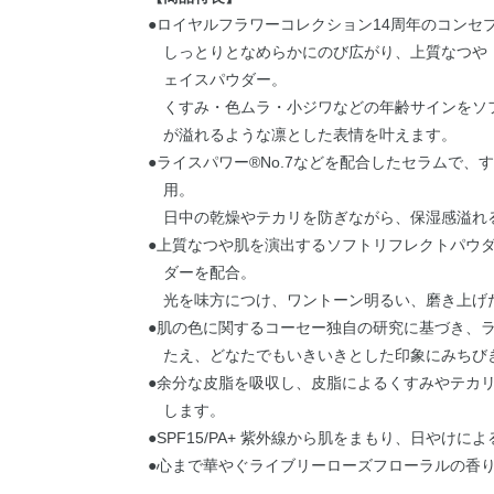
●ロイヤルフラワーコレクション14周年のコンセプトは、
しっとりとなめらかにのび広がり、上質なつや
ェイスパウダー。
くすみ・色ムラ・小ジワなどの年齢サインをソ
が溢れるような凛とした表情を叶えます。
●ライスパワー®No.7などを配合したセラムで
用。
日中の乾燥やテカリを防ぎながら、保湿感溢れ
●上質なつや肌を演出するソフトリフレクトパウ
ダーを配合。
光を味方につけ、ワントーン明るい、磨き上げ
●肌の色に関するコーセー独自の研究に基づき、
たえ、どなたでもいきいきとした印象にみちび
●余分な皮脂を吸収し、皮脂によるくすみやテカ
します。
●SPF15/PA+ 紫外線から肌をまもり、日やけ
●心まで華やぐライブリーローズフローラルの香