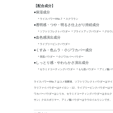
【配合成分】
●保湿成分
＊ライスパワー®No.7 ＊スクワラン
●透明感・つや・明るさ仕上がり持続成分
＊ソフトリフレクトパウダー ＊ブライトアップパウダー ＊グロウ
●血色感演出成分
＊ライブリーピンクパウダー
●くすみ・色ムラ・小ジワカバー成分
＊美肌パウダー ＊小ジワカバーパウダー
●しっとり感・やわらかさ演出成分
＊セラミドコーティングパウダー ＊もち肌パウダー ＊アミノ酸パ
ライスパワー®No.7 はコメ発酵液、ソフトリフレクトパウダーはマイ
ラリファイパウダーはナイロン－12、ライブリーピンクパウダーは
ワカバーパウダーはシリカ、セラミドコーティングパウダーはタルク
サン）クロスポリマー、アミノ酸パウダーはラウロイルリシンです。