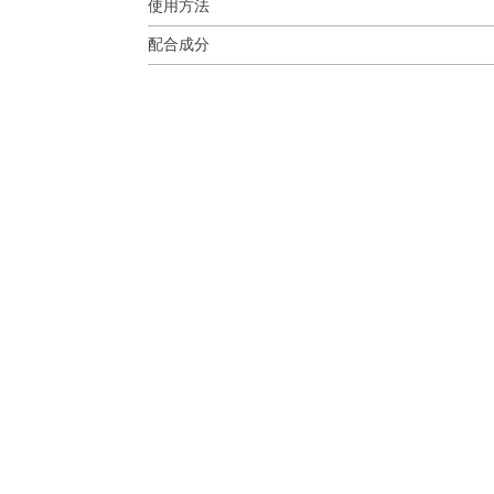
使用方法
配合成分
使用方法
合成フルオロフロゴパイト・ナイロン－12・タ
●ベースメイクアップの最後の仕上げや、外出先
ン・窒化ホウ素・エーデルワイス花／葉エキス・
●パウダーの表面をやさしく円を描くようにして
フェロール・BG・BHT・（パルミチン酸／エチ
すべらせるように肌にのばします。
コンシルセスキオキサン）クロスポリマー・エタ
メイクアップのくずれやすい小鼻のまわりなど
チコン・ジメチコン・スクワラン・ステアリン酸・
●お化粧なおしのときは、ティッシュペーパーな
リン酸亜鉛・ワセリン・合成ワックス・酸化スズ
てお使いください。
ン・香料・マイカ・酸化チタン・酸化亜鉛・酸化