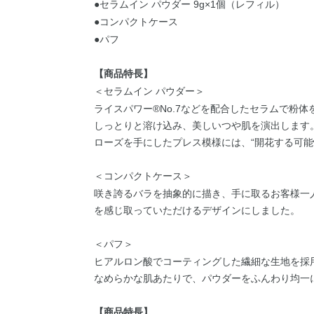
●セラムイン パウダー 9g×1個（レフィル）
●コンパクトケース
●パフ
【商品特長】
＜セラムイン パウダー＞
ライスパワー®No.7などを配合したセラムで粉
しっとりと溶け込み、美しいつや肌を演出します
ローズを手にしたプレス模様には、“開花する可能
＜コンパクトケース＞
咲き誇るバラを抽象的に描き、手に取るお客様一
を感じ取っていただけるデザインにしました。
＜パフ＞
ヒアルロン酸でコーティングした繊細な生地を採
なめらかな肌あたりで、パウダーをふんわり均一
【商品特長】