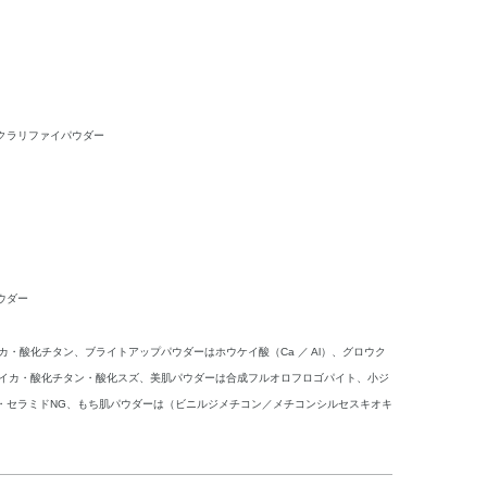
クラリファイパウダー
ウダー
カ・酸化チタン、ブライトアップパウダーはホウケイ酸（Ca ／ Al）、グロウク
マイカ・酸化チタン・酸化スズ、美肌パウダーは合成フルオロフロゴパイト、小ジ
・セラミドNG、もち肌パウダーは（ビニルジメチコン／メチコンシルセスキオキ