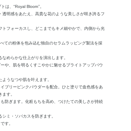
“Royal Bloom”。
・透明感をあたえ、高貴な花のような美しさが咲き誇るフ
フトフォーカスし、どこまでもキメ細やかで、内側から光
、すべての粉体を包み込む独自のセラムラッピング製法を採
るなめらかな仕上がりを演出します。
ダーや、肌を明るくすこやかに魅せるブライトアップパウ
たようなつや肌を叶えます。
ライブリーピンクパウダーを配合。ひと塗りで血色感をあ
きます。
リも防ぎます。化粧もちを高め、つけたての美しさが持続
によるシミ・ソバカスを防ぎます。
りです。