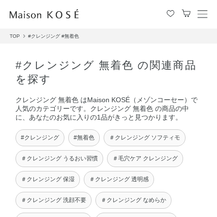
メ
ニ
TOP
#クレンジング
#無着色
ュ
ー
を
#クレンジング 無着色 の関連商品
開
を探す
閉
す
クレンジング 無着色 はMaison KOSÉ（メゾンコーセー）で
る
人気のカテゴリーです。クレンジング 無着色 の商品の中
に、あなたのお気に入りの1品がきっと見つかります。
#クレンジング
#無着色
＃クレンジング ソフティモ
＃クレンジング うるおい習慣
＃毛穴ケア クレンジング
＃クレンジング 保湿
＃クレンジング 透明感
＃クレンジング 洗顔不要
＃クレンジング なめらか