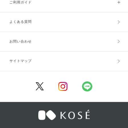
ご利用ガイド
よくある質問
ご利用ガイドトップ
ご注文方法
お支払方法
送料・配送
お問い合わせ
キャンセル・返品・交換
ポイント・クーポン
サイトマップ
定期お届け便
商品レビュー
会員登録