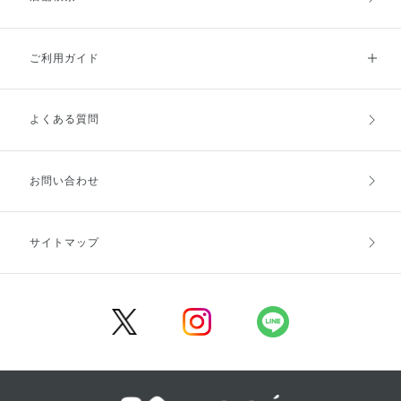
ご利用ガイド
よくある質問
ご利用ガイドトップ
ご注文方法
お支払方法
送料・配送
お問い合わせ
キャンセル・返品・交換
ポイント・クーポン
サイトマップ
定期お届け便
商品レビュー
会員登録