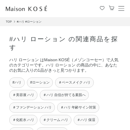
メ
ニ
TOP
#ハリ
#ローション
ュ
ー
を
#ハリ ローション の関連商品を探
開
す
閉
す
ハリ ローション はMaison KOSÉ（メゾンコーセー）で人気
る
のカテゴリーです。ハリ ローション の商品の中に、あなた
のお気に入りの1品がきっと見つかります。
#ハリ
#ローション
＃ベースメイク ハリ
＃美容液 ハリ
＃ハリ 自信が持てる素肌へ
＃ファンデーション ハリ
＃ハリ 年齢サイン対策
＃化粧水 ハリ
＃クリーム ハリ
＃ハリ 保湿