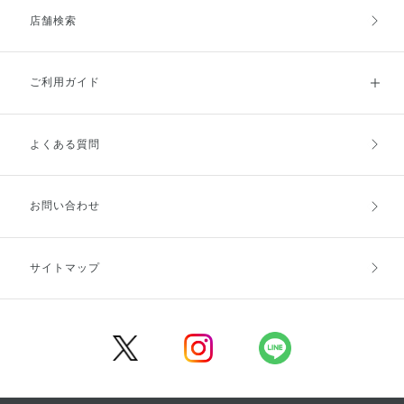
店舗検索
ご利用ガイド
よくある質問
ご利用ガイドトップ
ご注文方法
お支払方法
送料・配送
お問い合わせ
キャンセル・返品・交換
ポイント・クーポン
サイトマップ
定期お届け便
商品レビュー
会員登録